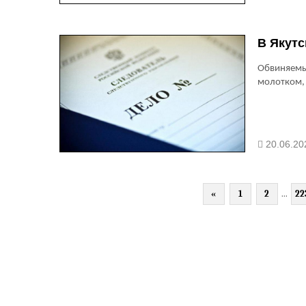
В Якутс
Обвиняемый
молотком,
20.06.20
«
1
2
...
22