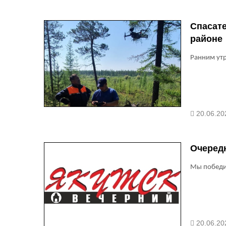
Спасат
районе
Ранним ут
20.06.20
Очередн
Мы победи
20.06.20