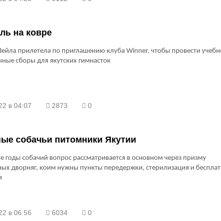
ль на ковре
Лейла прилетела по приглашению клуба Winner, чтобы провести учебн
ные сборы для якутских гимнасток
22 в 04:07
2873
0
ные собачьи питомники Якутии
е годы собачий вопрос рассматривается в основном через призму
ых дворняг, коим нужны пункты передержки, стерилизация и бесплат
я
22 в 06:56
6034
0