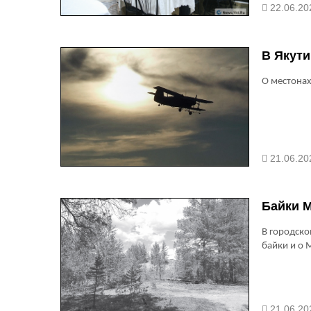
22.06.20
В Якути
О местонах
21.06.20
Байки М
В городско
байки и о 
21.06.20