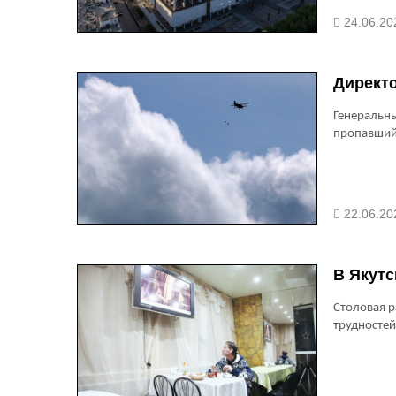
24.06.20
Директо
Генеральн
пропавший 
22.06.20
В Якутс
Столовая р
трудностей