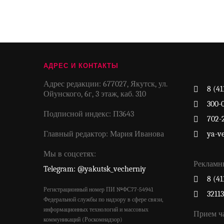
АДРЕС И КОНТАКТЫ
Адрес редакции: 677027, Якутск, ул.
8 (41
Ойунского, 6г, 3 этаж, каб. 310
300-
Подписной индекс: П3643
702-
Главный редактор: Мария Иванова
ya-v
Мы в соцсетях:
Рекламн
Telegram: @yakutsk_vecherniy
8 (41
Регистрационный номер ПИ №ФС77-54941
3211
Федеральной службы по надзору в сфере связи,
информационных технологий и массовых
Прием ч
коммуникаций (Роскомнадзор)