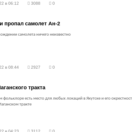
22 в 06:12
3088
0
и пропал самолет Ан-2
ождении самолета ничего неизвестно
22 в 08:44
2927
0
аганского тракта
м фольклоре есть место для любых локаций в Якутске и его окрестност
Маганском тракте
22 в 04:23
3112
0