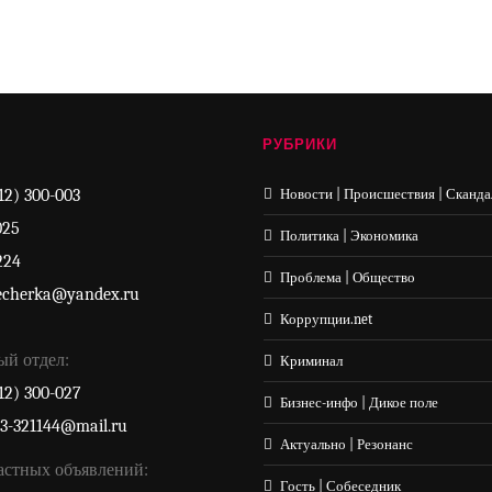
РУБРИКИ
12) 300-003
Новости | Происшествия | Сканда
025
Политика | Экономика
224
Проблема | Общество
echerka@yandex.ru
Коррупции.net
ый отдел:
Криминал
12) 300-027
Бизнес-инфо | Дикое поле
33-321144@mail.ru
Актуально | Резонанс
астных объявлений:
Гость | Собеседник