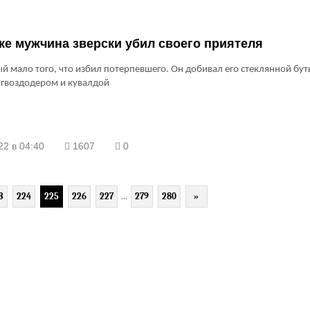
ке мужчина зверски убил своего приятеля
 мало того, что избил потерпевшего. Он добивал его стеклянной бу
 гвоздодером и кувалдой
22 в 04:40
1607
0
3
224
225
226
227
...
279
280
»