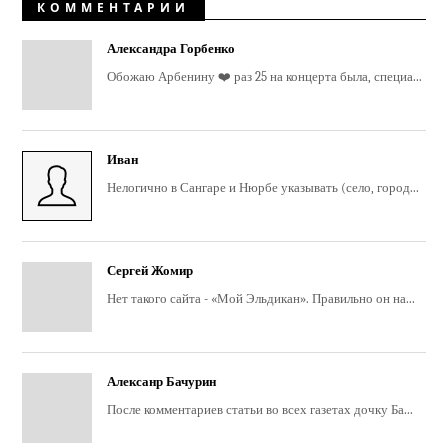
КОММЕНТАРИИ
Александра Горбенко
Обожаю Арбенину ❤️ раз 25 на концерта была, специа...
Иван
Нелогично в Сангаре и Нюрбе указывать (село, город...
Сергей Жомир
Нет такого сайта - «Мой Эльдикан». Правильно он на...
Алексанр Бачурин
После комментариев статьи во всех газетах дочку Ба...