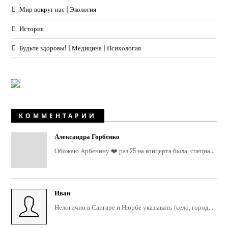
Мир вокруг нас | Экология
История
Будьте здоровы! | Медицина | Психология
КОММЕНТАРИИ
Александра Горбенко
Обожаю Арбенину ❤️ раз 25 на концерта была, специа...
Иван
Нелогично в Сангаре и Нюрбе указывать (село, город...