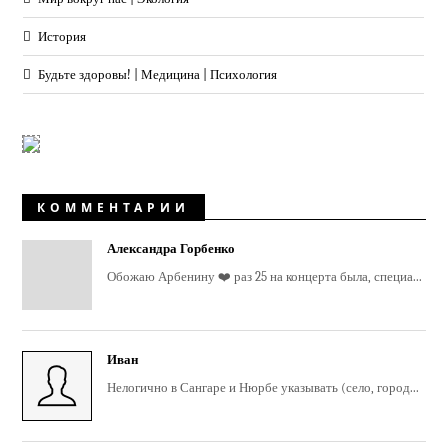
История
Будьте здоровы! | Медицина | Психология
КОММЕНТАРИИ
Александра Горбенко
Обожаю Арбенину ❤️ раз 25 на концерта была, специа...
Иван
Нелогично в Сангаре и Нюрбе указывать (село, город...