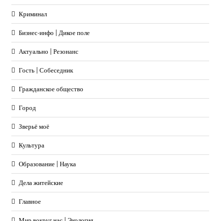
Криминал
Бизнес-инфо | Дикое поле
Актуально | Резонанс
Гость | Собеседник
Гражданское общество
Город
Зверьё моё
Культура
Образование | Наука
Дела житейские
Главное
Мир вокруг нас | Экология