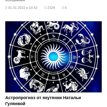
Колодяжный
01.01.2022 в 10:42
2328
0
Астропрогноз от якутянки Натальи
Гуляевой