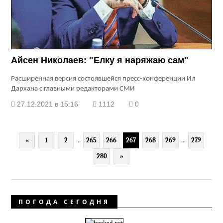
Айсен Николаев: "Елку я наряжаю сам"
Расширенная версия состоявшейся пресс-конференции Ил
Дархана с главными редакторами СМИ
27.12.2021 в 15:16
1112
0
«
1
2
...
265
266
267
268
269
...
279
280
»
ПОГОДА СЕГОДНЯ