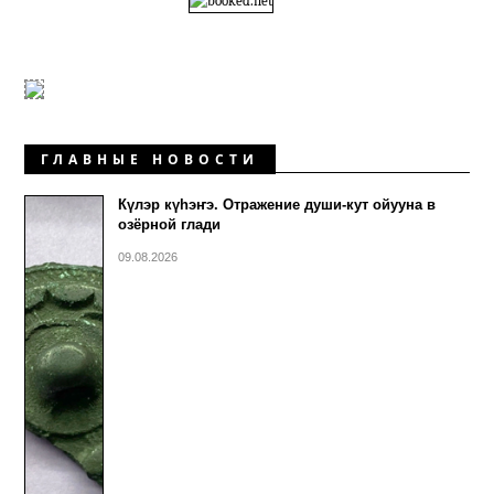
ГЛАВНЫЕ НОВОСТИ
Күлэр күhэҥэ. Отражение души-кут ойууна в
озёрной глади
09.08.2026