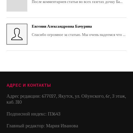
После комментариев статьи во всех газетах дочку Ба...
Евгения Александровна Бачурина
Спасибо огромное за статью. Мы очень надеемся что ...
АДРЕС И КОНТАКТЫ
Адрес редакции: 677027, Якутск, ул. Ойунского, 6г, 3 этаж,
каб. 310
Подписной индекс: П3643
Главный редактор: Мария Иванова