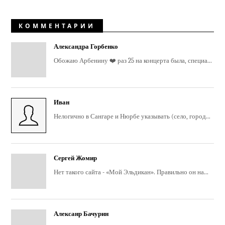
КОММЕНТАРИИ
Александра Горбенко
Обожаю Арбенину ❤️ раз 25 на концерта была, специа...
Иван
Нелогично в Сангаре и Нюрбе указывать (село, город...
Сергей Жомир
Нет такого сайта - «Мой Эльдикан». Правильно он на...
Алексанр Бачурин