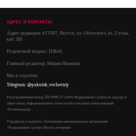
АДРЕС И КОНТАКТЫ
Адрес редакции: 677027, Якутск, ул. Ойунского, 6г, 3 этаж,
каб. 310
Подписной индекс: П3643
Главный редактор: Мария Иванова
Мы в соцсетях:
Telegram: @yakutsk_vecherniy
Регистрационный номер ПИ №ФС77-54941 Федеральной службы по надзору в
сфере связи, информационных технологий и массовых коммуникаций
(Роскомнадзор)
Учредитель и издатель: Автономная некоммерческая организация
«Редакционная группа «Якутск вечерний»