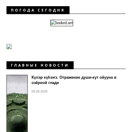
ПОГОДА СЕГОДНЯ
ГЛАВНЫЕ НОВОСТИ
Күлэр күhэҥэ. Отражение души-кут ойууна в
озёрной глади
09.08.2026