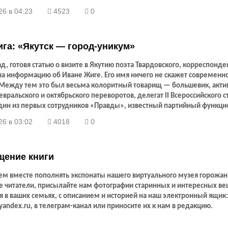
26 в 04:23
4523
0
га: «Якутск — город-уникум»
д, готовя статью о визите в Якутию поэта Твардовского, корреспонде
 на информацию об Иване Жиге. Его имя ничего не скажет современн
 Между тем это был весьма колоритный товарищ — большевик, акт
евральского и октябрьского переворотов, делегат II Всероссийского 
один из первых сотрудников «Правды», известный партийный функци
ост председателя правления Союза писателей СССР. Для нас, якутян,
26 в 03:02
4018
0
тем, что организовывал первые съезды писателей республики и
ровал творчество якутских авторов. В далеком 1939 году Жига посе
л в Якутске — ездил на шашлыки с горожанами, видел северное сиян
щение книги
рана, в столичном парке и на Зеленом лугу.
м вместе пополнять экспонаты нашего виртуального музея горожан
 читатели, присылайте нам фотографии старинных и интересных ве
 в ваших семьях, с описанием и историей на наш электронный ящик:
andex.ru, в телеграм-канал или приносите их к нам в редакцию.