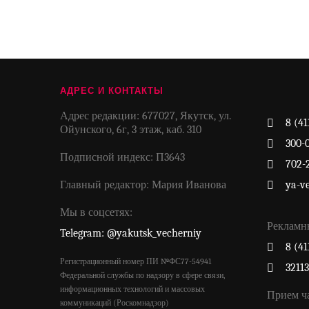
АДРЕС И КОНТАКТЫ
Адрес редакции: 677027, Якутск, ул.
8 (41
Ойунского, 6г, 3 этаж, каб. 310
300-
Подписной индекс: П3643
702-
Главный редактор: Мария Иванова
ya-v
Мы в соцсетях:
Рекламн
Telegram: @yakutsk_vecherniy
8 (41
Регистрационный номер ПИ №ФС77-54941
3211
Федеральной службы по надзору в сфере связи,
информационных технологий и массовых
Прием ч
коммуникаций (Роскомнадзор)