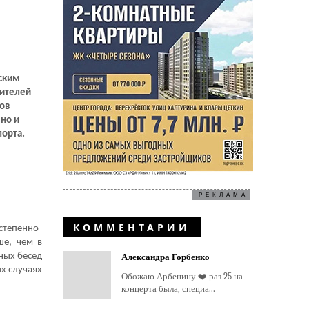
тским
вителей
ов
 но и
порта.
РЕКЛАМА
КОММЕНТАРИИ
степенно-
ше, чем в
вных бесед
Александра Горбенко
х случаях
Обожаю Арбенину ❤️ раз 25 на
концерта была, специа...