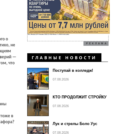
го о
РЕКЛАМА
тихо, не
кациям
ГЛАВНЫЕ НОВОСТИ
еверий —
том, что
о и
Поступай в колледж!
өтөх и
07.08.2026
 весь
КТО ПРОДОЛЖИТ СТРОЙКУ
ганы
07.08.2026
(тоже в
тафора?
Лук и стрелы Боло Уус
07.08.2026