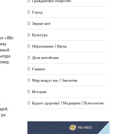
Гражданское общество
Город
Зверьё моё
Культура
нт «ЯВ»
ому
Образование | Наука
ивный
съезда
Дела житейские
онер,
 он
Главное
тил наш
Мир вокруг нас | Экология
ие, гулял
История
Будьте здоровы! | Медицина | Психология
.
щей,
 ya-