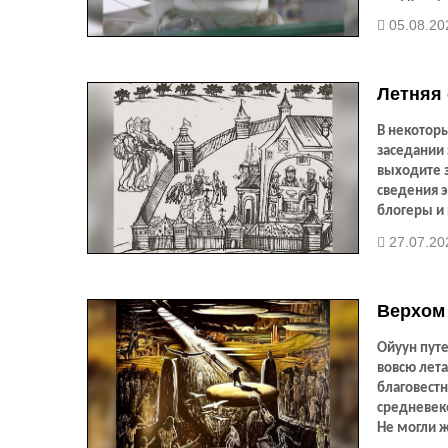
у его сост
05.08.20
Летняя 
В некоторы
заседании 
выходите з
сведения 
блогеры и 
эта предос
27.07.202
достойно (
алаасы пре
летний пе
Верхом 
Ойуун пут
вовсю лета
благовестн
средневеко
Не могли ж