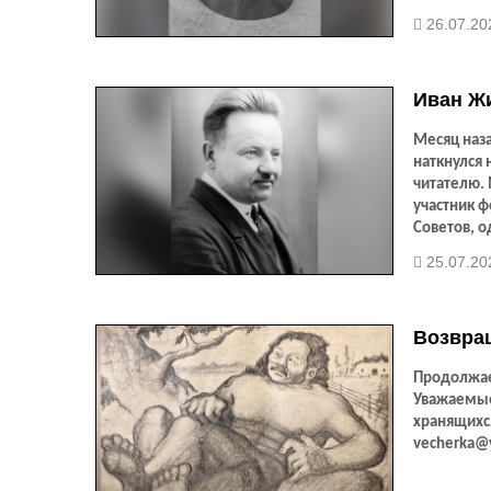
26.07.20
Иван Жи
Месяц наза
наткнулся
читателю.
участник ф
Советов, 
занявший п
25.07.20
интересен 
популяризи
регион. Жи
Возвра
у Чочур Мы
Продолжае
Уважаемые
хранящихся
vecherka@y