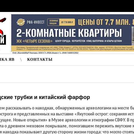
к
ЛКА ЯВ
КОНТАКТЫ
ские трубки и китайский фарфор
м рассказывать о находках, обнаруженных археологами на месте 
острога и представленных на выставке «Якутский острог: сохраняя ис
дущее. Новые открытия» в Музее археологии и этнографии СВФУ. В 
шла о древнем меховом покрывале, помогавшем пережить якутские 
находка показывает другую сторону жизни города: что могло стоять