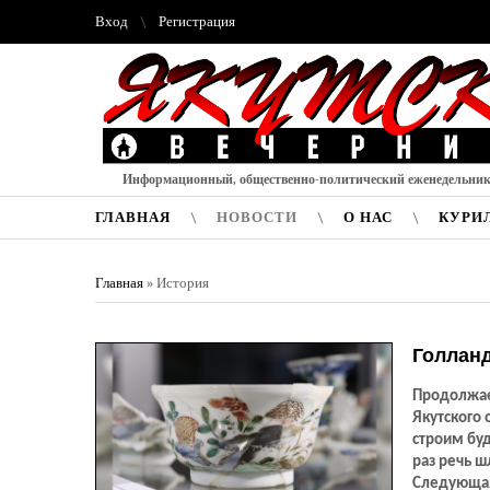
Вход
Регистрация
Информационный, общественно-политический еженедельни
ГЛАВНАЯ
НОВОСТИ
О НАС
КУРИ
Главная
»
История
Голланд
Продолжае
Якутского 
строим бу
раз речь 
Следующая 