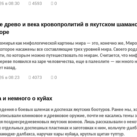
26 в 08:30
4593
0
 древо и века кровопролитий в якутском шаман
оре
ехмирья как мифологической картины мира — это, конечно же, Мир
которое насажены все составляющие трех уровней мира. Своего рода
ти, по которым можно путешествовать по мирам. Считается, что миф
реве появился на заре человечества, еще в палеолите — ни много н
ет назад.
26 в 08:23
4073
0
 и немного о куйах
едения о боевых шлемах и доспехах якутских боотуров. Ранее мы, х
описывали клинковое и древковое оружие, почти не касались темы 
я позднесредневековых якутских воинов. Лишь рассказывали о нек
отдельных доспешных пластинах и заготовках к ним, кольчуге-далб
акидке-далбахса, наручах-хары куйаҕа, круглых щитах-түптүр.