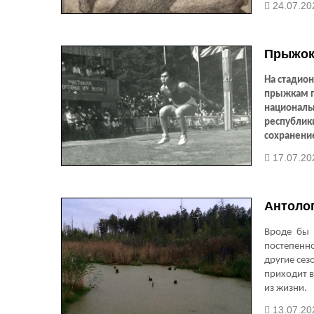
24.07.20
Прыжок
На стадион
прыжкам п
националь
республики
сохранение
17.07.202
Антоло
Вроде бы 
постепенн
другие сез
приходит в
из жизни.
13.07.20