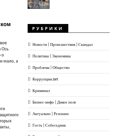
ском
РУБРИКИ
овое
Новости | Происшествия | Скандал
 Ось
 о
Политика | Экономика
и мало, а
Проблема | Общество
Коррупции.net
Криминал
Бизнес-инфо | Дикое поле
отя
Актуально | Резонанс
защитного
оторых
Гость | Собеседник
ахты,