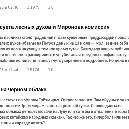
оятельных жителей.
26 в 02:46
1979
0
суета лесных духов и Миронова комиссия
х пабликах стало традицией писать суеверные предрассудки прошло
злых духов-абааhы на Петров день и на 13 июля — мол, ведите себя 
ря из дома на улицу в темное время суток. Благодаря нашим публи
эти постепенно расширились и углубились за пределы профанных су
паблики копипастят и пишут чуть увереннее и подробнее. Но дело в 
торожность — не шуметь, не голосить громко, вести себя размеренн
6 в 11:44
5174
0
дьоhуннаах буол) в особенности в так называемых «старых землях» (
дков) — действовала не всего один раз в году 13 июля, а практически
риод.
на чёрном облаке
ешествует по сферам Трёхмирья. Откроем олонхо. Там ойууны и уда
ют по всем Трем мирам, сидя на грозовой тучке. Словно даосы на
ых облаках путешествовали на Луну или хотя бы в отдаленные горы 
вых китайских народных сказках). Так что же это, гипербола или ме
е они и вправду летать?