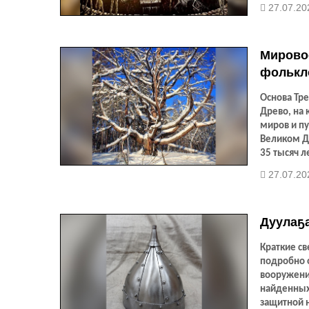
27.07.20
Мировое
фолькл
Основа Тр
Древо, на 
миров и пу
Великом Де
35 тысяч л
27.07.20
Дуулаҕа
Краткие св
подробно 
вооружени
найденных 
защитной н