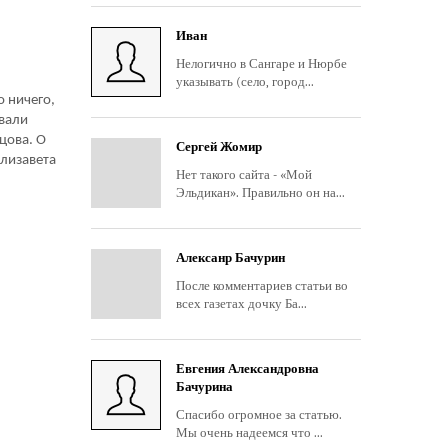
Иван
Нелогично в Сангаре и Нюрбе
указывать (село, город...
о ничего,
звали
цова.
О
Сергей Жомир
Елизавета
Нет такого сайта - «Мой
Эльдикан». Правильно он на...
Алексанр Бачурин
После комментариев статьи во
всех газетах дочку Ба...
Евгения Александровна
Бачурина
Спасибо огромное за статью.
Мы очень надеемся что ...