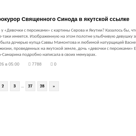
окурор Священного Синода в якутской ссылке
 у «Девочки с персиками» с картины Серова и Якутии? Казалось бы, чт
се-таки имеется. Изображенную на этом полотне улыбчивую девушку 
а была дочерью купца Саввы Мамонтова и любимой натурщицей Васне
 жизни, проведенных на якутской земле, дочь «девочки с персиками» 
-Самарина подробно написала в своих мемуарах.
26 в 05:00
7788
0
2
3
...
27
28
»