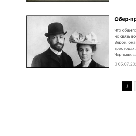
Обер-пр
Что общего
но связь в
Верой, он
трех годах
Чернышева
05.07.20
1