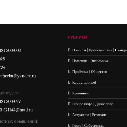
РУБРИКИ
12) 300-003
Новости | Происшествия | Сканда
025
Политика | Экономика
224
Проблема | Общество
echerka@yandex.ru
Коррупции.net
ый отдел:
Криминал
12) 300-027
Бизнес-инфо | Дикое поле
33-321144@mail.ru
Актуально | Резонанс
астных объявлений:
Гость | Собеседник