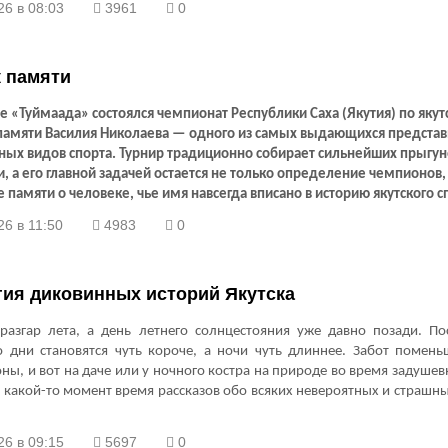
26 в 08:03
3961
0
 памяти
е «Туймаада» состоялся чемпионат Республики Саха (Якутия) по яку
амяти Василия Николаева — одного из самых выдающихся предста
ных видов спорта. Турнир традиционно собирает сильнейших прыгун
, а его главной задачей остается не только определение чемпионов,
 памяти о человеке, чье имя навсегда вписано в историю якутского с
6 в 11:50
4983
0
гия диковинных историй Якутска
разгар лета, а день летнего солнцестояния уже давно позади. По
о дни становятся чуть короче, а ночи чуть длиннее. Забот помень
оны, и вот на даче или у ночного костра на природе во время задуше
 какой-то момент время рассказов обо всяких невероятных и страшны
26 в 09:15
5697
0