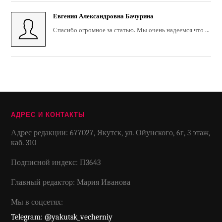
Евгения Александровна Бачурина
Спасибо огромное за статью. Мы очень надеемся что ...
АДРЕС И КОНТАКТЫ
Адрес редакции: 677027, Якутск, ул. Ойунского, 6г, 3 этаж,
каб. 310
Подписной индекс: П3643
Главный редактор: Мария Иванова
Мы в соцсетях:
Telegram: @yakutsk_vecherniy