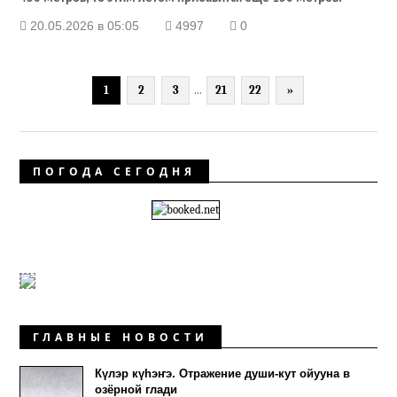
20.05.2026 в 05:05
4997
0
1
2
3
...
21
22
»
ПОГОДА СЕГОДНЯ
ГЛАВНЫЕ НОВОСТИ
Күлэр күhэҥэ. Отражение души-кут ойууна в
озёрной глади