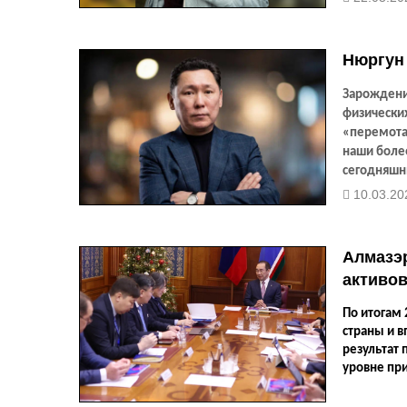
Нюргун 
Зарождение
физических
«перемота
наши более
сегодняшн
но и пойме
10.03.20
у нас в ре
якутской 
сменой но
Алмазэр
активо
По итогам
страны и в
результат 
уровне при