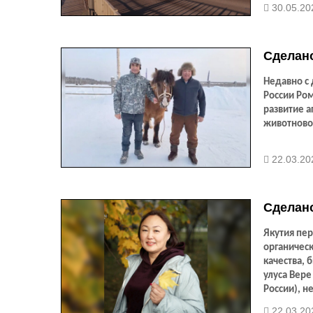
в объезд и
30.05.20
планирует
перевозчик
вообще с н
Сделано
Недавно с
России Ром
развитие 
животновод
22.03.20
Сделано
Якутия пер
органичес
качества,
улуса Вере
России), н
22.03.20