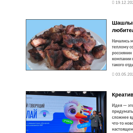
19.12.20
Шашлык 
любител
Начались м
теплому с
россиянин 
компании 
такого отд
сулят уже
03.05.20
Креати
Идея — это
придумать 
сложнее вд
что-то нов
настоящем