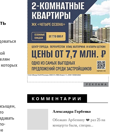
ать
доваться
лой
телям
е которых
РЕКЛАМА
КОММЕНТАРИИ
насыщен,
Александра Горбенко
то
здавать
Обожаю Арбенину ❤️ раз 25 на
по-
концерта была, специа...
ее