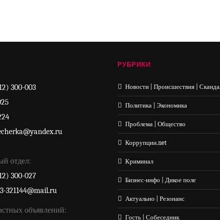
РУБРИКИ
12) 300-003
Новости | Происшествия | Сканда
025
Политика | Экономика
224
Проблема | Общество
echerka@yandex.ru
Коррупции.net
ый отдел:
Криминал
12) 300-027
Бизнес-инфо | Дикое поле
33-321144@mail.ru
Актуально | Резонанс
астных объявлений:
Гость | Собеседник