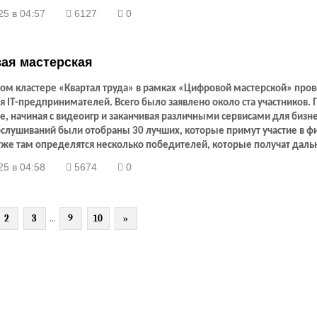
ье прошёл финал конкурса для
IT
-предпринимателей. Также были
25 в 04:57
6127
0
ы лучшие команды среди разработчиков игр. Расскажем, как это бы
ая мастерская
ном кластере «Квартал труда» в рамках «Цифровой мастерской» про
ля
IT
-предпринимателей. Всего было заявлено около ста участников. 
е, начиная с видеоигр и заканчивая различными сервисами для бизне
ослушиваний были отобраны 30 лучших, которые примут участие в ф
 уже там определятся несколько победителей, которые получат дал
для развития своего стартапа. Так что в скором времени мы с вами 
25 в 04:58
5674
0
всю юзать какое-нибудь мобильное приложение или играть в новую
местного производства.
2
3
...
9
10
»