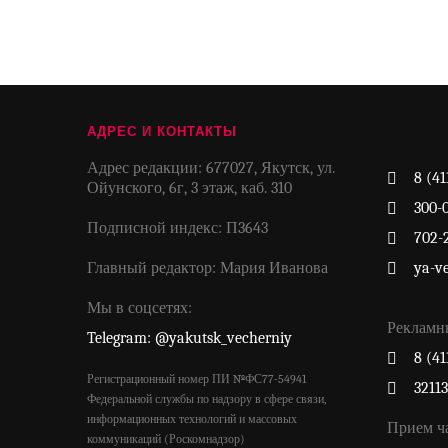
АДРЕС И КОНТАКТЫ
Адрес редакции: 677027, Якутск, ул.
8 (41
Ойунского, 6г, 3 этаж, каб. 310
300-
Подписной индекс: П3643
702-
Главный редактор: Мария Иванова
ya-v
Мы в соцсетях:
Рекламн
Telegram: @yakutsk_vecherniy
8 (41
Регистрационный номер ПИ №ФС77-54941
3211
Федеральной службы по надзору в сфере связи,
информационных технологий и массовых
Прием ч
коммуникаций (Роскомнадзор)