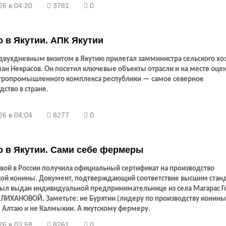
 тем самым наносят урон общественным дорогам. С осени этого год
26 в 04:20
3781
0
ся ввести ужесточение мер по контролю за такими недобросовестн
ами. Как будет действовать система, какие меры будут введены и к
ими борются сейчас, рассказали чиновники транспортных ведомств.
 в Якутии. АПК Якутии
 двухдневным визитом в Якутию прилетал замминистра сельского хо
ан Некрасов. Он посетил ключевые объекты отрасли и на месте оце
агропромышленного комплекса республики — самое северное
ство в стране.
26 в 04:04
8277
0
 в Якутии. Сами себе фермеры
вой в России получила официальный сертификат на производство
кой конины. Документ, подтверждающий соответствие высшим стан
 был выдан индивидуальной предпринимательнице из села Магарас Г
 ЛИХАНОВОЙ. Заметьте: не Бурятии (лидеру по производству конины
е Алтаю и не Калмыкии. А якутскому фермеру.
26 в 03:58
8261
0