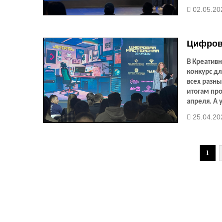
воскресен
02.05.20
определен
Цифров
В Креатив
конкурс д
всех разны
итогам пр
апреля. А
поддержку 
25.04.20
сможем во
видеоигру 
1