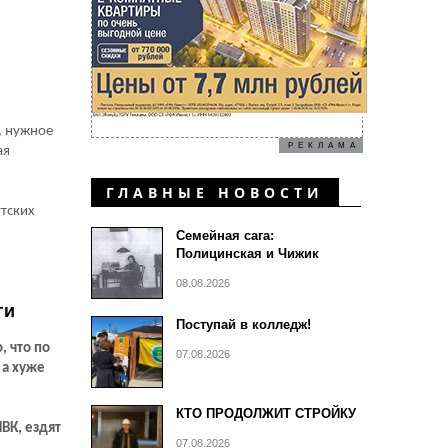
, нужное
РЕКЛАМА
ая
ГЛАВНЫЕ НОВОСТИ
утских
Семейная сага:
Полицинская и Чижик
08.08.2026
ги
Поступай в колледж!
, что по
07.08.2026
 а хуже
КТО ПРОДОЛЖИТ СТРОЙКУ
ВК, ездят
07.08.2026