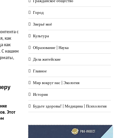
Гражданское общество
Город
Зверьё моё
онтента с
Культура
я, как
да как
Образование | Наука
. С нашим
орматы,
Дела житейские
 и музыки
твом
Главное
есте со
Мир вокруг нас | Экология
меру
История
Будьте здоровы! | Медицина | Психология
ынке
ов. Этот
ом