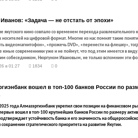
Иванов: «Задача — не отстать от эпохи»
 якутского кино совпало со временем перехода развлекательного к
 носителей на цифровой формат. Многие из нас помнят такие поняти
ть видеомагнитофон», «прожечь
DVD
», «перенести на флешку», тог
 юные современники уже и не поймут, что под этим имеется в виду
им собеседником, Нюргуном Ивановым, не только вспомним эти ф
м, как переход с формата на формат влиял на производителей кино
26 в 01:27
1834
0
спублике. Почему именно с ним? Потому что он занимался производс
музыки и фильмов со времен
VHS
и все эти годы эволюционировал вм
сителей.
гиэнбанк вошел в топ-100 банков России по раз
в
 2025 года Алмазэргиэнбанк укрепил свои позиции на финансовом р
первые вошел в топ-100 крупнейших банков России по размеру актив
подтверждает устойчивость банка и его значимость на общероссийск
 сохранении стратегического приоритета на развитие Якутии.