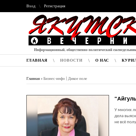
Вход
Регистрация
Информационный, общественно-политический еженедельни
ГЛАВНАЯ
НОВОСТИ
О НАС
КУРИ
Главная
»
Бизнес-инфо | Дикое поле
"Айгуль
У многих л
дела выясн
не всё пол