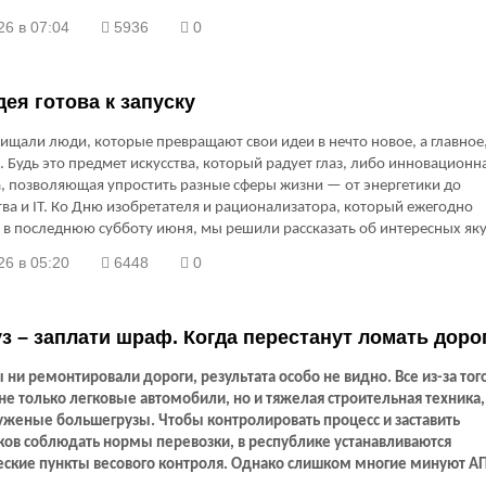
26 в 07:04
5936
0
дея готова к запуску
хищали люди, которые превращают свои идеи в нечто новое, а главное
. Будь это предмет искусства, который радует глаз, либо инновационн
, позволяющая упростить разные сферы жизни — от энергетики до
ва и IT. Ко Дню изобретателя и рационализатора, который ежегодно
 в последнюю субботу июня, мы решили рассказать об интересных як
ах.
26 в 05:20
6448
0
з – заплати шраф. Когда перестанут ломать доро
 ни ремонтировали дороги, результата особо не видно. Все из-за того
не только легковые автомобили, но и тяжелая строительная техника,
уженые большегрузы. Чтобы контролировать процесс и заставить
ков соблюдать нормы перевозки, в республике устанавливаются
еские пункты весового контроля. Однако слишком многие минуют АП