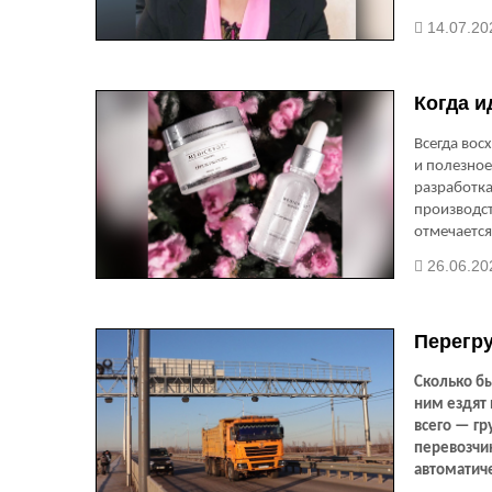
14.07.20
Когда и
Всегда вос
и полезное
разработка
производст
отмечается
разработк
26.06.20
Перегру
Сколько бы
ним ездят 
всего — гр
перевозчи
автоматич