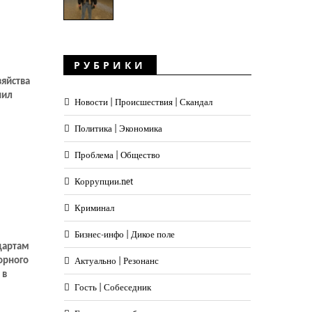
а
ыми
ак
РУБРИКИ
зяйства
нил
Новости | Происшествия | Скандал
Политика | Экономика
Проблема | Общество
Коррупции.net
Криминал
Бизнес-инфо | Дикое поле
дартам
орного
Актуально | Резонанс
 в
Гость | Собеседник