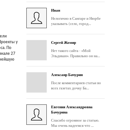
ло.
Иван
Нелогично в Сангаре и Нюрбе
указывать (село, город...
вели
Проекты у
Сергей Жомир
са. По
Нет такого сайта - «Мой
инале 27
Эльдикан». Правильно он на...
ьнейшую
уже
Алексанр Бачурин
После комментариев статьи во
всех газетах дочку Ба...
Евгения Александровна
Бачурина
Спасибо огромное за статью.
Мы очень надеемся что ...