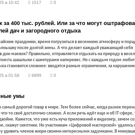
25 в 10:42
1517
0
за 400 тыс. рублей. Или за что могут оштрафов
ей дач и загородного отдыха
айские праздники, время погрузиться в весеннюю атмосферу и пора
олнышку после долгой зимы. А что делает каждый уважающий себя
в дни маевок? Правильно, отправляется отдыхать на природу в весе
поесть шашлыки с шампурами наперевес. Но с каждым годом люби
ыха становится сложнее: вводятся разные ограничения, за нарушени
 не маленькие штрафы.
25 в 01:58
6899
0
вные умы
 самый дорогой товар в мире. Тем более сейчас, когда рынок пере
что-то своё достаточно сложно. А если речь идёт еще и об
IT
-сфере, 
войне. Кажется, что уже есть куча приложений и видеоигр, зачем со
ое, скажут скептики. Но участникам «Цифровой мастерской» удалось 
у удивить членов жюри своими интересными задумками. В минувш