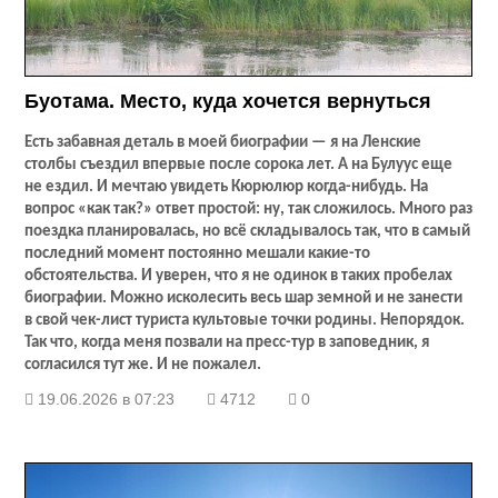
Буотама. Место, куда хочется вернуться
Есть забавная деталь в моей биографии — я на Ленские
столбы съездил впервые после сорока лет. А на Булуус еще
не ездил. И мечтаю увидеть Кюрюлюр когда-нибудь. На
вопрос «как так?» ответ простой: ну, так сложилось. Много раз
поездка планировалась, но всё складывалось так, что в самый
последний момент постоянно мешали какие-то
обстоятельства. И уверен, что я не одинок в таких пробелах
биографии. Можно исколесить весь шар земной и не занести
в свой чек-лист туриста культовые точки родины. Непорядок.
Так что, когда меня позвали на пресс-тур в заповедник, я
согласился тут же. И не пожалел.
19.06.2026 в 07:23
4712
0