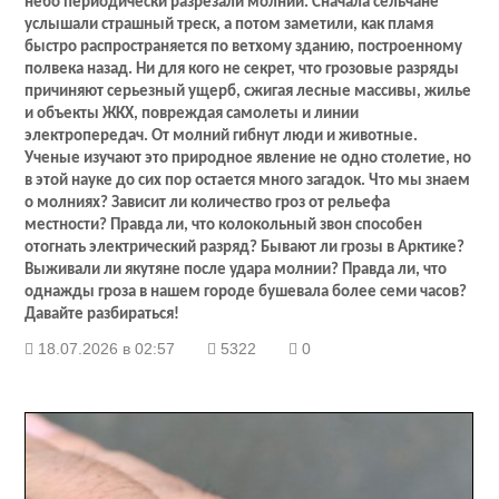
небо периодически разрезали молнии. Сначала сельчане
услышали страшный треск, а потом заметили, как пламя
быстро распространяется по ветхому зданию, построенному
полвека назад. Ни для кого не секрет, что грозовые разряды
причиняют серьезный ущерб, сжигая лесные массивы, жилье
и объекты ЖКХ, повреждая самолеты и линии
электропередач. От молний гибнут люди и животные.
Ученые изучают это природное явление не одно столетие, но
в этой науке до сих пор остается много загадок. Что мы знаем
о молниях? Зависит ли количество гроз от рельефа
местности? Правда ли, что колокольный звон способен
отогнать электрический разряд? Бывают ли грозы в Арктике?
Выживали ли якутяне после удара молнии? Правда ли, что
однажды гроза в нашем городе бушевала более семи часов?
Давайте разбираться!
18.07.2026 в 02:57
5322
0