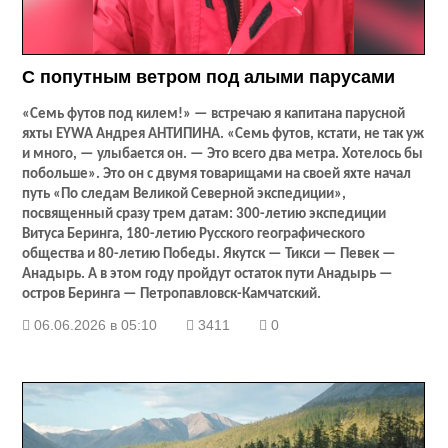
С попутным ветром под алыми парусами
«Семь футов под килем!» — встречаю я капитана парусной
яхты EYWA Андрея АНТИПИНА. «Семь футов, кстати, не так уж
и много, — улыбается он. — Это всего два метра. Хотелось бы
побольше». Это он с двумя товарищами на своей яхте начал
путь «По следам Великой Северной экспедиции»,
посвященный сразу трем датам: 300-летию экспедиции
Витуса Беринга, 180-летию Русского географического
общества и 80-летию Победы. Якутск — Тикси — Певек —
Анадырь. А в этом году пройдут остаток пути Анадырь —
остров Беринга — Петропавловск-Камчатский.
06.06.2026 в 05:10
3411
0