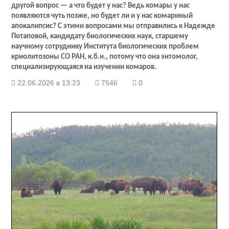
другой вопрос — а что будет у нас? Ведь комары у нас
появляются чуть позже, но будет ли и у нас комариный
апокалипсис? С этими вопросами мы отправились к Надежде
Потаповой, кандидату биологических наук, старшему
научному сотруднику Института биологических проблем
криолитозоны СО РАН, к.б.н., потому что она энтомолог,
специализирующаяся на изучении комаров.
22.06.2026 в 13:23
7546
0