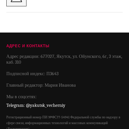
АДРЕС И КОНТАКТЫ
Адрес редакции: 677027, Якутск, ул. Ойунского, 6г, 3 этаж,
каб. 310
Подписной индекс: П3643
Главный редактор: Мария Иванова
Мы в соцсетях:
Telegram: @yakutsk_vecherniy
Регистрационный номер ПИ №ФС77-54941 Федеральной службы по надзору в
сфере связи, информационных технологий и массовых коммуникаций
(Роскомнадзор)