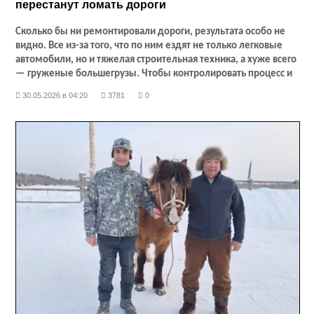
перестанут ломать дороги
Сколько бы ни ремонтировали дороги, результата особо не
видно. Все из-за того, что по ним ездят не только легковые
автомобили, но и тяжелая строительная техника, а хуже всего
— груженые большегрузы. Чтобы контролировать процесс и
заставить перевозчиков соблюдать нормы перевозки, в
30.05.2026 в 04:20
3781
0
республике устанавливаются автоматические пункты
весового контроля. Однако слишком многие минуют АПВК,
ездят в объезд и тем самым наносят урон общественным
дорогам. С осени этого года планируется ввести ужесточение
мер по контролю за такими недобросовестными
перевозчиками. Как будет действовать система, какие меры
будут введены и как вообще с ними борются сейчас,
рассказали чиновники транспортных ведомств.