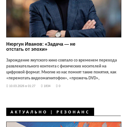
Нюргун Иванов: «Задача — не
отстать от эпохи»
Зарождение якутского кино совпало со временем перехода
развлекательного контента с физических носителей на
цифровой формат. Многие из нас помнят такие понятия, как
«перемотать видеомагнитофон», «прожечь
DVD
»,
«перенести на флешку», тогда как наши более юные
10.03.2026 в 01:27
1834
0
современники уже и не поймут, что под этим имеется в виду.
С нашим сегодняшним собеседником, Нюргуном Ивановым,
не только вспомним эти форматы, но и поймем, как переход
с формата на формат влиял на производителей кино и
АКТУАЛЬНО | РЕЗОНАНС
музыки у нас в республике. Почему именно с ним? Потому
что он занимался производством якутской музыки и фильмов
со времен
VHS
и все эти годы эволюционировал вместе со