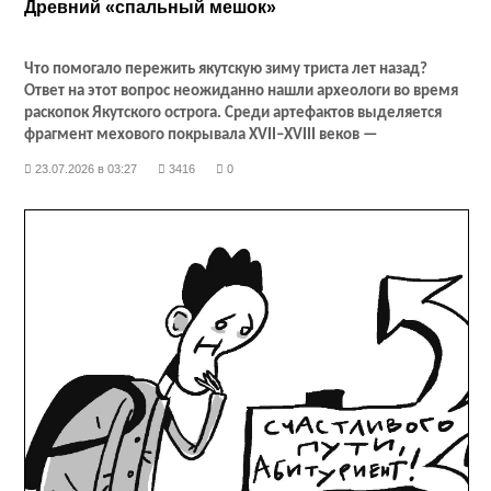
Древний «спальный мешок»
Что помогало пережить якутскую зиму триста лет назад?
Ответ на этот вопрос неожиданно нашли археологи во время
раскопок Якутского острога. Среди артефактов выделяется
фрагмент мехового покрывала XVII–XVIII веков —
своеобразного предшественника современного спального
23.07.2026 в 03:27
3416
0
мешка. Увидеть уникальную находку можно на выставке
«Якутский острог: сохраняя историю, строим будущее. Новые
открытия» в Музее археологии и этнографии СВФУ.