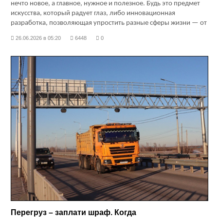
нечто новое, а главное, нужное и полезное. Будь это предмет
искусства, который радует глаз, либо инновационная
разработка, позволяющая упростить разные сферы жизни — от
энергетики до производства и IT. Ко Дню изобретателя и
26.06.2026 в 05:20
6448
0
рационализатора, который ежегодно отмечается в последнюю
субботу июня, мы решили рассказать об интересных якутских
разработках.
Перегруз – заплати шраф. Когда