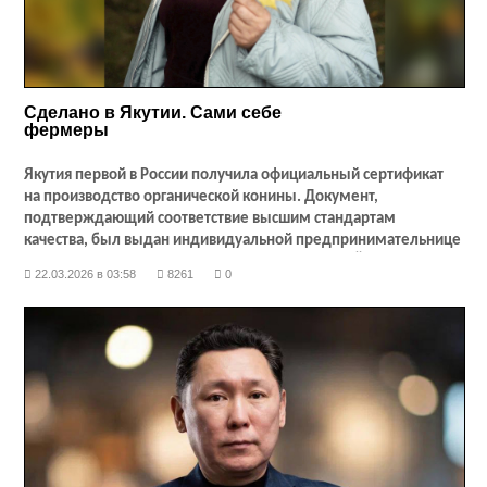
Сделано в Якутии. Сами себе
фермеры
Якутия первой в России получила официальный сертификат
на производство органической конины. Документ,
подтверждающий соответствие высшим стандартам
качества, был выдан индивидуальной предпринимательнице
из села Магарас Горного улуса Вере ЛИХАНОВОЙ. Заметьте: не
22.03.2026 в 03:58
8261
0
Бурятии (лидеру по производству конины в России), не Алтаю
и не Калмыкии. А якутскому фермеру.