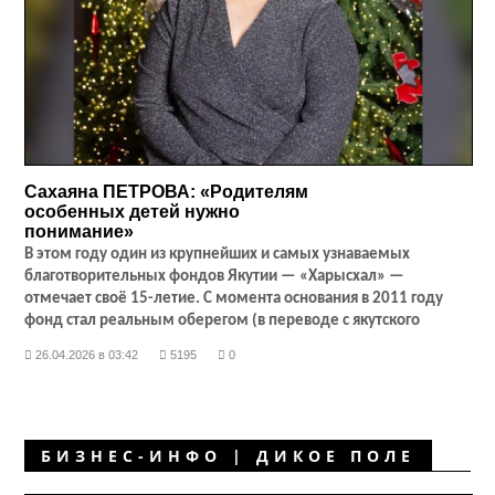
Сахаяна ПЕТРОВА: «Родителям
особенных детей нужно
понимание»
В этом году один из крупнейших и самых узнаваемых
благотворительных фондов Якутии — «Харысхал» —
отмечает своё 15-летие. С момента основания в 2011 году
фонд стал реальным оберегом (в переводе с якутского
«харысхал» — оберег, талисман) для сотен семей, которые
26.04.2026 в 03:42
5195
0
воспитывают детей с ограниченными возможностями
здоровья (ОВЗ).
БИЗНЕС-ИНФО | ДИКОЕ ПОЛЕ