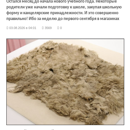
Остался месяц до начала нового учебного года. Некоторые
родители уже начали подготовку к школе, закупая школьную
форму и канцелярские принадлежности. И это совершенно
правильно! Ибо за неделю до первого сентября в магазинах
будет просто не протолкнуться. Недаром говорят: «Готовь
03.08.2026 в 04:01
3569
0
сани летом, а телегу зимой». Сегодня мы хотим рассказать
вам, какие изменения ждут школьников в новом учебном
году. Во-первых, Минпросвещения запретило задавать
домашки первоклассникам. У пятиклассников появится новый
учебный предмет. Увы, сокращают часы на изучение
иностранного языка. Также в новом учебном году появится
оценка за поведение. Разбираемся во всех нововведениях
вместе с первым заместителем министра образования
Якутии Ньургуном Павловым.