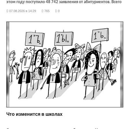
этом году поступило 48 742 заявления от абитуриентов. Всего
на 2026–2027 учебный год для высших учебных заведений
07.08.2026 в 14:29
765
0
республики было выделено 5277 бюджетных мест. Тем, кто
не поступил на бюджет, сейчас есть шанс поступить на
платное. Правда, там тоже может быть конкурс по
некоторым направлениям, так как количество платных мест
нынче было сокращено. Но тем, кто не смог поступить в вуз,
не стоит сильно расстраиваться. До 15 августа можно подать
заявление в колледж или техникум. Тем более выбор
специальностей там огромен. Каждый найдёт себе
профессию по душе!
Что изменится в школах