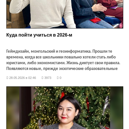
Куда пойти учиться в 2026-м
Геймдизайн, монгольский и геоинформатика. Прошли те
времена, когда все школьники повально хотели стать либо
юристами, либо экономистами. Жизнь диктует свои правила.
Появляются новые, прежде экзотические образовательные
направления, которые востребованы уже сейчас или будут
28.05.2026 в 02:46
3973
0
востребованы в ближайшем будущем. Сегодня мы
представляем новые перспективные специальности,
программы которых ранее в вузах не изучали
.