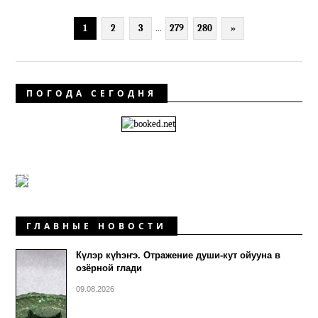
1
2
3
...
279
280
»
ПОГОДА СЕГОДНЯ
ГЛАВНЫЕ НОВОСТИ
Күлэр күhэҥэ. Отражение души-кут ойууна в
озёрной глади
09.08.2026