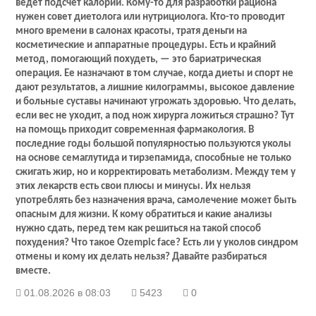
ведет подсчет калорий. Кому-то для разработки рациона
нужен совет диетолога или нутрициолога. Кто-то проводит
много времени в салонах красоты, тратя деньги на
косметические и аппаратные процедуры. Есть и крайний
метод, помогающий похудеть, — это бариатрическая
операция. Ее назначают в том случае, когда диеты и спорт не
дают результатов, а лишние килограммы, высокое давление
и больные суставы начинают угрожать здоровью. Что делать,
если вес не уходит, а под нож хирурга ложиться страшно? Тут
на помощь приходит современная фармакология. В
последние годы большой популярностью пользуются уколы
на основе семаглутида и тирзепамида, способные не только
сжигать жир, но и корректировать метаболизм. Между тем у
этих лекарств есть свои плюсы и минусы. Их нельзя
употреблять без назначения врача, самолечение может быть
опасным для жизни. К кому обратиться и какие анализы
нужно сдать, перед тем как решиться на такой способ
похудения? Что такое Ozempic face? Есть ли у уколов синдром
отмены и кому их делать нельзя? Давайте разбираться
вместе.
01.08.2026 в 08:03
5423
0