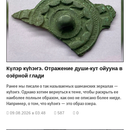
Күлэр күhэҥэ. Отражение души-кут ойууна в
озёрной глади
Ранее мы писали о так называемых шаманских зеркалах —
күhэҥэ. Однако хотим вернуться к теме, чтобы раскрыть ее
наиболее полным образом, как оно не описано более нигде.
Например, о том, что күhэҥэ — это образ озера.
09.08.2026 в 03:48
587
0