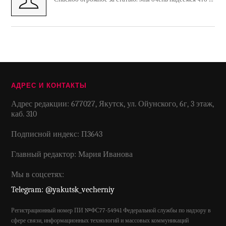
АДРЕС И КОНТАКТЫ
Адрес редакции: 677027, Якутск, ул. Ойунского, 6г, 3 этаж,
каб. 310
Подписной индекс: П3643
Главный редактор: Мария Иванова
Мы в соцсетях:
Telegram: @yakutsk_vecherniy
Регистрационный номер ПИ №ФС77-54941 Федеральной службы по надзору в
сфере связи, информационных технологий и массовых коммуникаций