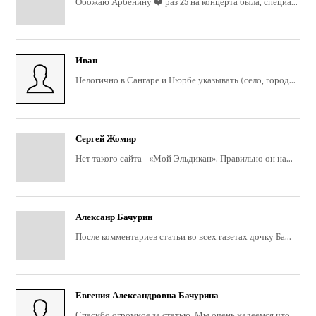
Обожаю Арбенину ❤️ раз 25 на концерта была, специа...
Иван
Нелогично в Сангаре и Нюрбе указывать (село, город...
Сергей Жомир
Нет такого сайта - «Мой Эльдикан». Правильно он на...
Алексанр Бачурин
После комментариев статьи во всех газетах дочку Ба...
Евгения Александровна Бачурина
Спасибо огромное за статью. Мы очень надеемся что ...