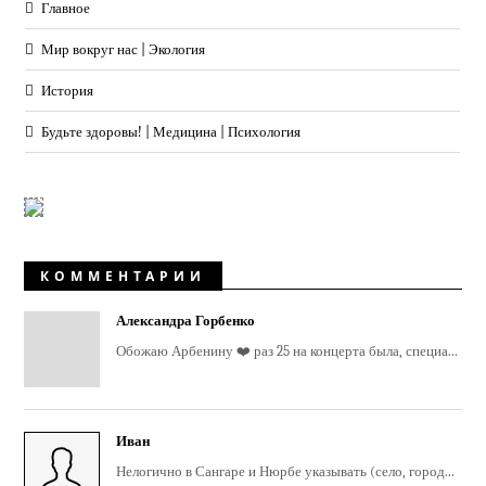
Главное
Мир вокруг нас | Экология
История
Будьте здоровы! | Медицина | Психология
КОММЕНТАРИИ
Александра Горбенко
Обожаю Арбенину ❤️ раз 25 на концерта была, специа...
Иван
Нелогично в Сангаре и Нюрбе указывать (село, город...