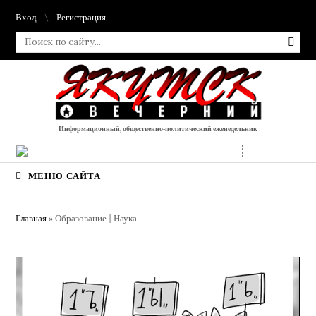
Вход
Регистрация
Информационный, общественно-политический еженедельник
МЕНЮ САЙТА
Главная
»
Образование | Наука