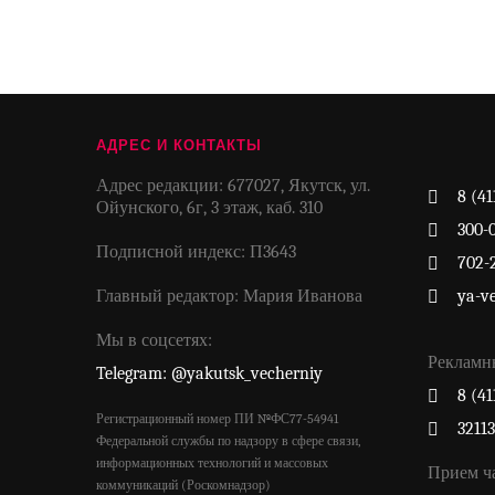
АДРЕС И КОНТАКТЫ
Адрес редакции: 677027, Якутск, ул.
8 (41
Ойунского, 6г, 3 этаж, каб. 310
300-
Подписной индекс: П3643
702-
Главный редактор: Мария Иванова
ya-v
Мы в соцсетях:
Рекламн
Telegram: @yakutsk_vecherniy
8 (41
Регистрационный номер ПИ №ФС77-54941
3211
Федеральной службы по надзору в сфере связи,
информационных технологий и массовых
Прием ч
коммуникаций (Роскомнадзор)