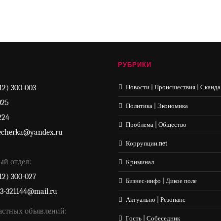
РУБРИКИ
12) 300-003
Новости | Происшествия | Сканда
025
Политика | Экономика
224
Проблема | Общество
echerka@yandex.ru
Коррупции.net
ый отдел:
Криминал
12) 300-027
Бизнес-инфо | Дикое поле
33-321144@mail.ru
Актуально | Резонанс
астных объявлений:
Гость | Собеседник