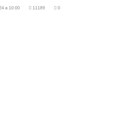
24 в 10:00
11189
0