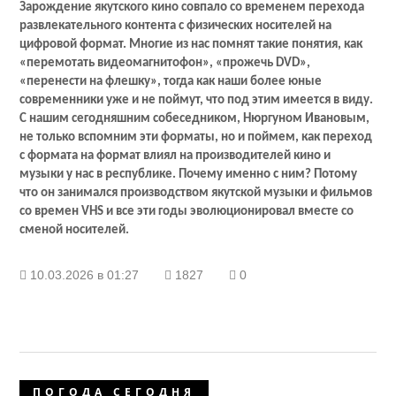
Зарождение якутского кино совпало со временем перехода
развлекательного контента с физических носителей на
цифровой формат. Многие из нас помнят такие понятия, как
«перемотать видеомагнитофон», «прожечь
DVD
»,
«перенести на флешку», тогда как наши более юные
современники уже и не поймут, что под этим имеется в виду.
С нашим сегодняшним собеседником, Нюргуном Ивановым,
не только вспомним эти форматы, но и поймем, как переход
с формата на формат влиял на производителей кино и
музыки у нас в республике. Почему именно с ним? Потому
что он занимался производством якутской музыки и фильмов
со времен
VHS
и все эти годы эволюционировал вместе со
сменой носителей.
10.03.2026 в 01:27
1827
0
ПОГОДА СЕГОДНЯ