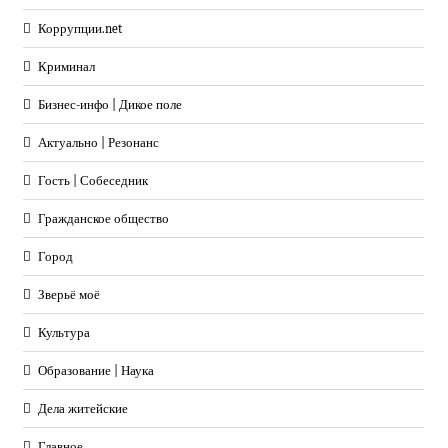
Коррупции.net
Криминал
Бизнес-инфо | Дикое поле
Актуально | Резонанс
Гость | Собеседник
Гражданское общество
Город
Зверьё моё
Культура
Образование | Наука
Дела житейские
Главное