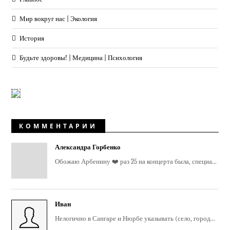
Мир вокруг нас | Экология
История
Будьте здоровы! | Медицина | Психология
КОММЕНТАРИИ
Александра Горбенко
Обожаю Арбенину ❤️ раз 25 на концерта была, специа...
Иван
Нелогично в Сангаре и Нюрбе указывать (село, город...