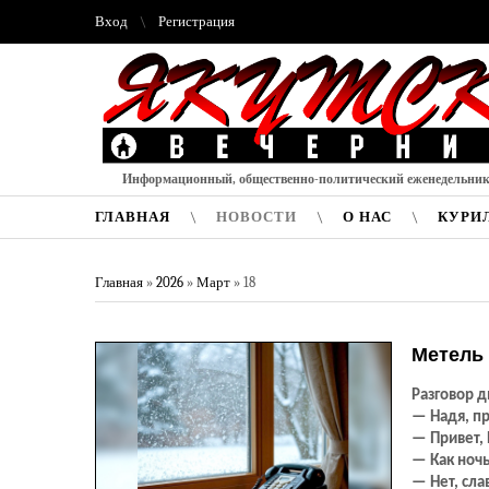
Вход
Регистрация
Информационный, общественно-политический еженедельни
ГЛАВНАЯ
НОВОСТИ
О НАС
КУРИ
Главная
»
2026
»
Март
»
18
Метель
Разговор д
— Надя, пр
— Привет, 
— Как ноч
— Нет, сла