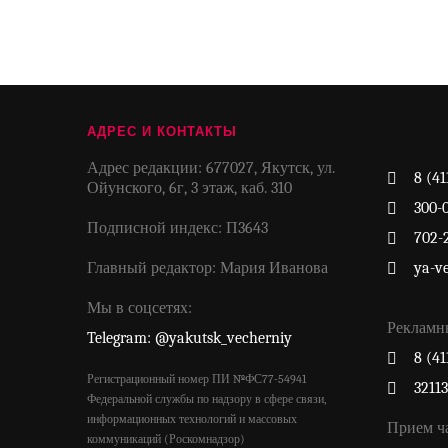
АДРЕС И КОНТАКТЫ
Адрес редакции: 677027, Якутск, ул.
8 (41
Ойунского, 6г, 3 этаж, каб. 310
300-
Подписной индекс: П3643
702-
Главный редактор: Мария Иванова
ya-v
Мы в соцсетях:
Рекламн
Telegram: @yakutsk_vecherniy
8 (41
Регистрационный номер ПИ №ФС77-54941
3211
Федеральной службы по надзору в сфере связи,
информационных технологий и массовых
Прием ч
коммуникаций (Роскомнадзор)