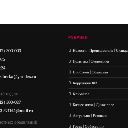
РУБРИКИ
12) 300-003
Новости | Происшествия | Сканда
025
Политика | Экономика
224
Проблема | Общество
echerka@yandex.ru
Коррупции.net
ый отдел:
Криминал
12) 300-027
Бизнес-инфо | Дикое поле
33-321144@mail.ru
Актуально | Резонанс
астных объявлений:
Гость | Собеседник