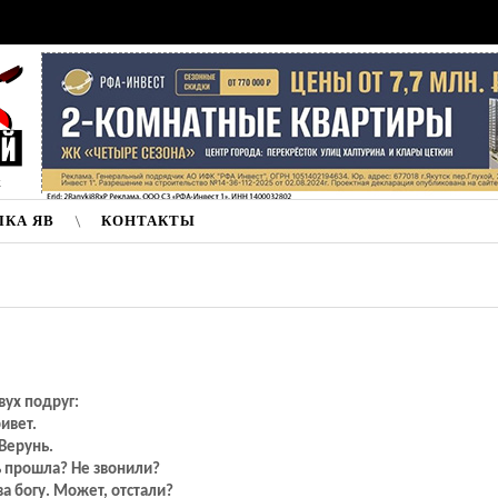
к
ЛКА ЯВ
КОНТАКТЫ
вух подруг:
ивет.
Верунь.
ь прошла? Не звонили?
ва богу. Может, отстали?