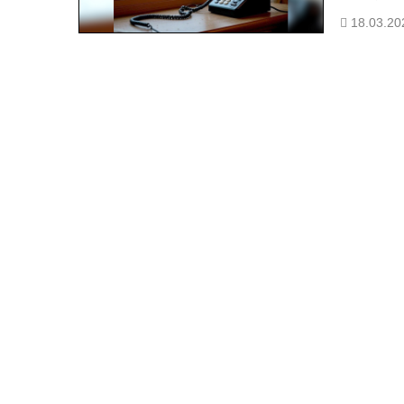
— Будь нач
18.03.20
— Я и так 