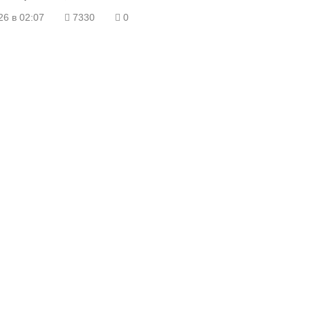
еку, мало ли.
26 в 02:07
7330
0
вся на взводе. Места не нахожу.