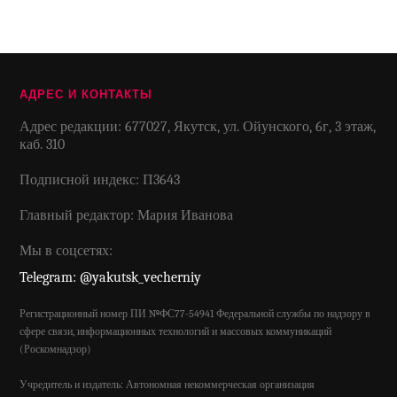
АДРЕС И КОНТАКТЫ
Адрес редакции: 677027, Якутск, ул. Ойунского, 6г, 3 этаж,
каб. 310
Подписной индекс: П3643
Главный редактор: Мария Иванова
Мы в соцсетях:
Telegram: @yakutsk_vecherniy
Регистрационный номер ПИ №ФС77-54941 Федеральной службы по надзору в
сфере связи, информационных технологий и массовых коммуникаций
(Роскомнадзор)
Учредитель и издатель: Автономная некоммерческая организация