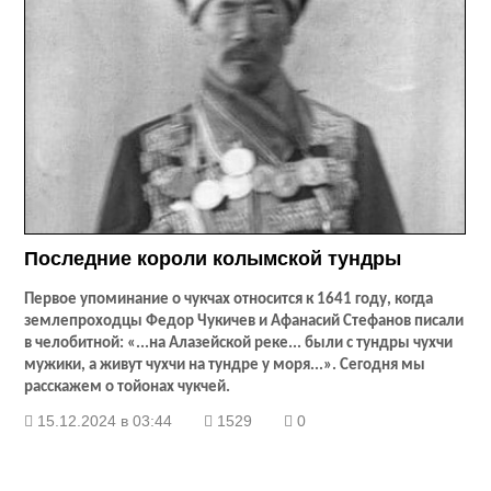
Последние короли колымской тундры
Первое упоминание о чукчах относится к 1641 году, когда
землепроходцы Федор Чукичев и Афанасий Стефанов писали
в челобитной: «...на Алазейской реке... были с тундры чухчи
мужики, а живут чухчи на тундре у моря...». Сегодня мы
расскажем о тойонах чукчей.
15.12.2024 в 03:44
1529
0