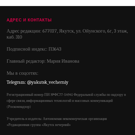
АДРЕС И КОНТАКТЫ
Адрес редакции: 677027, Якутск, ул. Ойунского, 6г, 3 этаж,
каб. 310
Подписной индекс: П3643
Главный редактор: Мария Иванова
Мы в соцсетях:
Telegram: @yakutsk_vecherniy
Регистрационный номер ПИ №ФС77-54941 Федеральной службы по надзору в
сфере связи, информационных технологий и массовых коммуникаций
(Роскомнадзор)
Учредитель и издатель: Автономная некоммерческая организация
«Редакционная группа «Якутск вечерний»