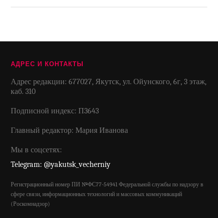
АДРЕС И КОНТАКТЫ
Адрес редакции: 677027, Якутск, ул. Ойунского, 6г, 3 этаж,
каб. 310
Подписной индекс: П3643
Главный редактор: Мария Иванова
Мы в соцсетях:
Telegram: @yakutsk_vecherniy
Регистрационный номер ПИ №ФС77-54941 Федеральной службы по надзору в
сфере связи, информационных технологий и массовых коммуникаций
(Роскомнадзор)