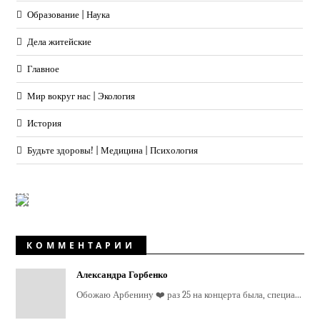
Образование | Наука
Дела житейские
Главное
Мир вокруг нас | Экология
История
Будьте здоровы! | Медицина | Психология
КОММЕНТАРИИ
Александра Горбенко
Обожаю Арбенину ❤️ раз 25 на концерта была, специа...