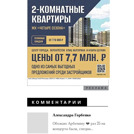
РЕКЛАМА
КОММЕНТАРИИ
Александра Горбенко
Обожаю Арбенину ❤️ раз 25 на
концерта была, специа...