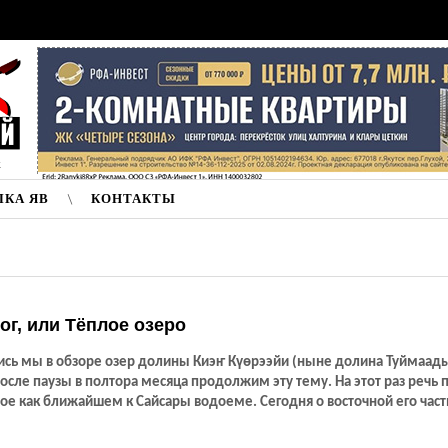
к
ЛКА ЯВ
КОНТАКТЫ
ог, или Тёплое озеро
ись мы в обзоре озер долины Киэҥ Күөрээйи (ныне долина Туймаады
осле паузы в полтора месяца продолжим эту тему. На этот раз речь 
ое как ближайшем к Сайсары водоеме. Сегодня о восточной его част