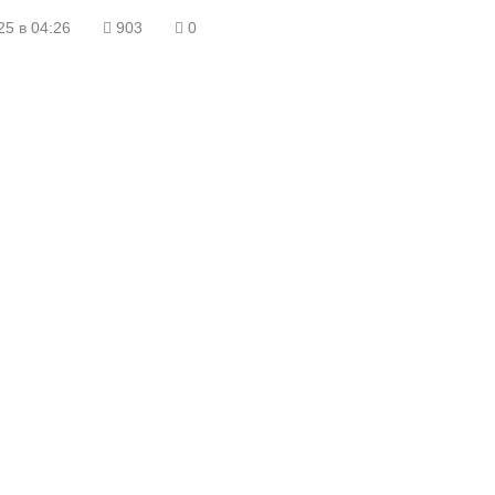
25 в 04:26
903
0