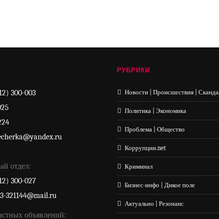
РУБРИКИ
12) 300-003
Новости | Происшествия | Сканда
025
Политика | Экономика
224
Проблема | Общество
echerka@yandex.ru
Коррупции.net
ый отдел:
Криминал
12) 300-027
Бизнес-инфо | Дикое поле
33-321144@mail.ru
Актуально | Резонанс
астных объявлений: