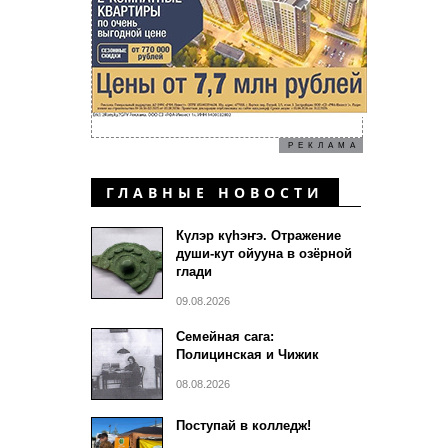
РЕКЛАМА
ГЛАВНЫЕ НОВОСТИ
Күлэр күhэҥэ. Отражение
души-кут ойууна в озёрной
глади
09.08.2026
Семейная сага:
Полицинская и Чижик
08.08.2026
Поступай в колледж!