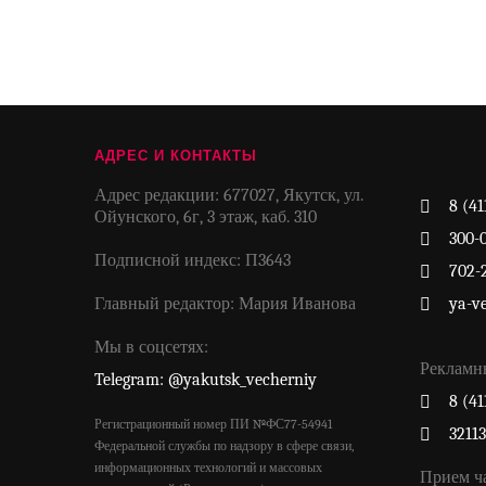
АДРЕС И КОНТАКТЫ
Адрес редакции: 677027, Якутск, ул.
8 (41
Ойунского, 6г, 3 этаж, каб. 310
300-
Подписной индекс: П3643
702-
Главный редактор: Мария Иванова
ya-v
Мы в соцсетях:
Рекламн
Telegram: @yakutsk_vecherniy
8 (41
Регистрационный номер ПИ №ФС77-54941
3211
Федеральной службы по надзору в сфере связи,
информационных технологий и массовых
Прием ч