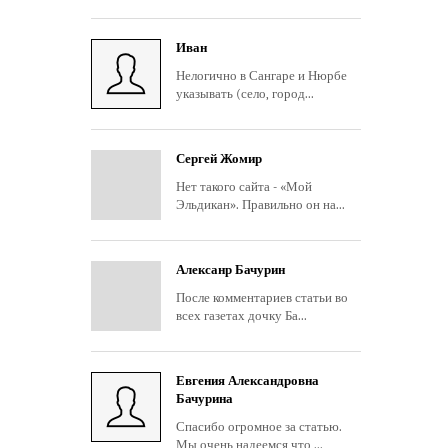
Иван
Нелогично в Сангаре и Нюрбе
указывать (село, город...
Сергей Жомир
Нет такого сайта - «Мой
Эльдикан». Правильно он на...
Алексанр Бачурин
После комментариев статьи во
всех газетах дочку Ба...
Евгения Александровна
Бачурина
Спасибо огромное за статью.
Мы очень надеемся что ...