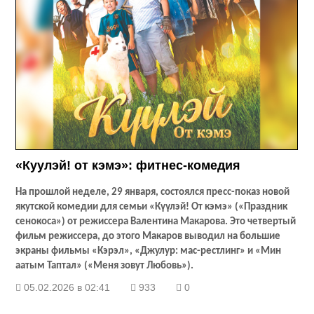
«Кyyлэй! от кэмэ»: фитнес-комедия
На прошлой неделе, 29 января, состоялся пресс-показ новой
якутской комедии для семьи «Күүлэй! От кэмэ» («Праздник
сенокоса») от режиссера Валентина Макарова. Это четвертый
фильм режиссера, до этого Макаров выводил на большие
экраны фильмы «Кэрэл», «Джулур: мас-рестлинг» и «Мин
аатым Таптал» («Меня зовут Любовь»).
05.02.2026 в 02:41
933
0