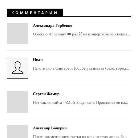
КОММЕНТАРИИ
Александра Горбенко
Обожаю Арбенину ❤️ раз 25 на концерта была, специа...
Иван
Нелогично в Сангаре и Нюрбе указывать (село, город...
Сергей Жомир
Нет такого сайта - «Мой Эльдикан». Правильно он на...
Алексанр Бачурин
После комментариев статьи во всех газетах дочку Ба...