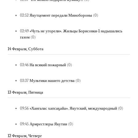
02:52
Якутцемент передали Минобороны
(0)
02:49
«Чуть не угорели». Жильцы Борисовки-1 надышались
газом
(0)
14 Февраля, Суббота
03:46
На всякий пожарный
(0)
03:37
Мультики нашего детства
(0)
13 Февраля, Пятница
09:56
«Хангалас хапсаҕайа». Якутский, международный
(0)
09:45
Армрестлеры Якутии
(0)
12 Февраля, Четверг