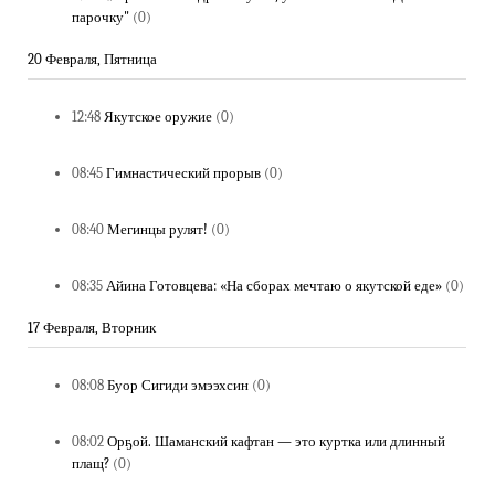
парочку"
(0)
20 Февраля, Пятница
12:48
Якутское оружие
(0)
08:45
Гимнастический прорыв
(0)
08:40
Мегинцы рулят!
(0)
08:35
Айина Готовцева: «На сборах мечтаю о якутской еде»
(0)
17 Февраля, Вторник
08:08
Буор Сигиди эмээхсин
(0)
08:02
Орҕой. Шаманский кафтан — это куртка или длинный
плащ?
(0)