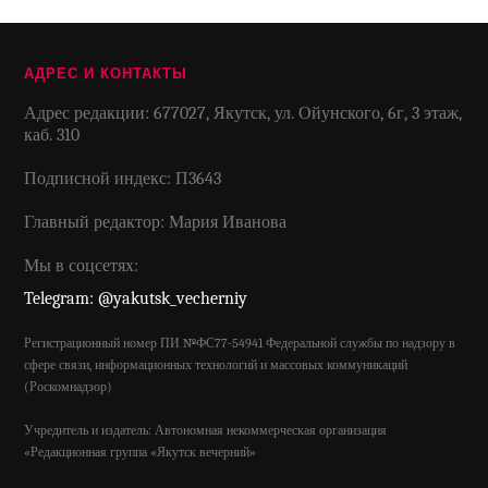
АДРЕС И КОНТАКТЫ
Адрес редакции: 677027, Якутск, ул. Ойунского, 6г, 3 этаж,
каб. 310
Подписной индекс: П3643
Главный редактор: Мария Иванова
Мы в соцсетях:
Telegram: @yakutsk_vecherniy
Регистрационный номер ПИ №ФС77-54941 Федеральной службы по надзору в
сфере связи, информационных технологий и массовых коммуникаций
(Роскомнадзор)
Учредитель и издатель: Автономная некоммерческая организация
«Редакционная группа «Якутск вечерний»