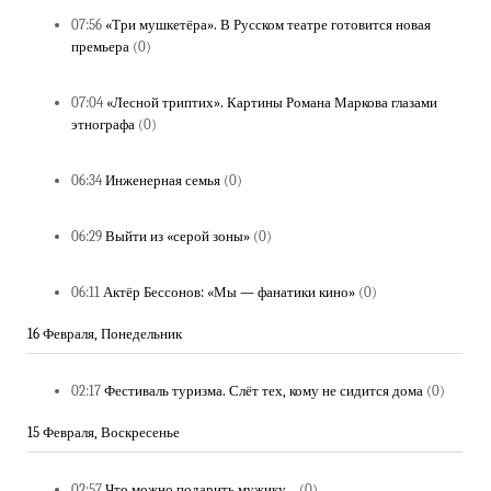
07:56
«Три мушкетёра». В Русском театре готовится новая
премьера
(0)
07:04
«Лесной триптих». Картины Романа Маркова глазами
этнографа
(0)
06:34
Инженерная семья
(0)
06:29
Выйти из «серой зоны»
(0)
06:11
Актёр Бессонов: «Мы — фанатики кино»
(0)
16 Февраля, Понедельник
02:17
Фестиваль туризма. Слёт тех, кому не сидится дома
(0)
15 Февраля, Воскресенье
02:57
Что можно подарить мужику...
(0)