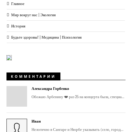
Главное
Мир вокруг нас | Экология
История
Будьте здоровы! | Медицина | Психология
КОММЕНТАРИИ
Александра Горбенко
Обожаю Арбенину ❤️ раз 25 на концерта была, специа...
Иван
Нелогично в Сангаре и Нюрбе указывать (село, город...