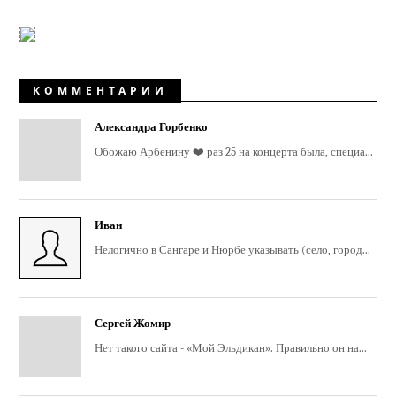
КОММЕНТАРИИ
Александра Горбенко
Обожаю Арбенину ❤️ раз 25 на концерта была, специа...
Иван
Нелогично в Сангаре и Нюрбе указывать (село, город...
Сергей Жомир
Нет такого сайта - «Мой Эльдикан». Правильно он на...