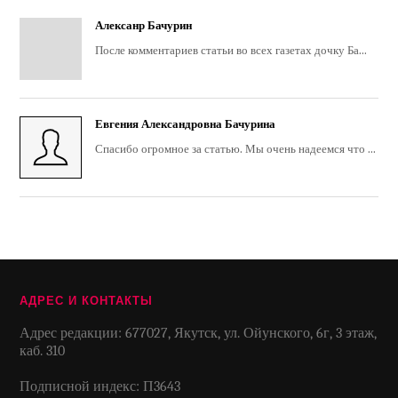
Алексанр Бачурин
После комментариев статьи во всех газетах дочку Ба...
Евгения Александровна Бачурина
Спасибо огромное за статью. Мы очень надеемся что ...
АДРЕС И КОНТАКТЫ
Адрес редакции: 677027, Якутск, ул. Ойунского, 6г, 3 этаж,
каб. 310
Подписной индекс: П3643