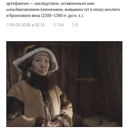
артефактом — наследством, оставленным нам
ымыйахтахскими племенами, жившими тут в эпоху неолита
и бронзового века (2200–1300 гг. до н. э.).
03.03.2026 в 02:11
714
0