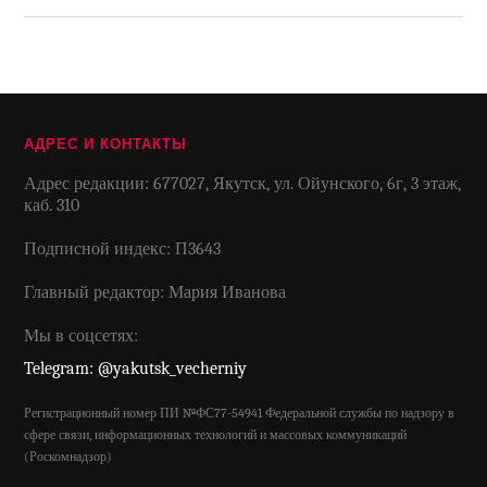
АДРЕС И КОНТАКТЫ
Адрес редакции: 677027, Якутск, ул. Ойунского, 6г, 3 этаж,
каб. 310
Подписной индекс: П3643
Главный редактор: Мария Иванова
Мы в соцсетях:
Telegram: @yakutsk_vecherniy
Регистрационный номер ПИ №ФС77-54941 Федеральной службы по надзору в
сфере связи, информационных технологий и массовых коммуникаций
(Роскомнадзор)