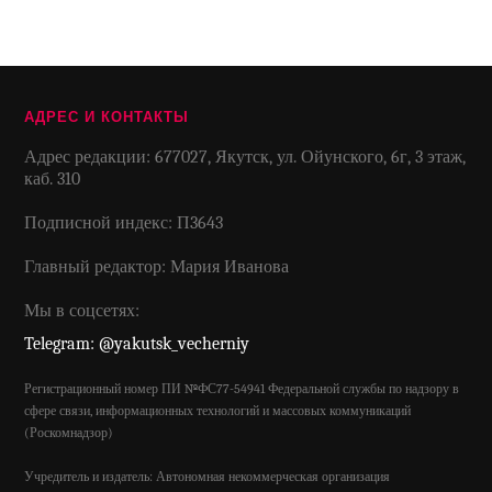
АДРЕС И КОНТАКТЫ
Адрес редакции: 677027, Якутск, ул. Ойунского, 6г, 3 этаж,
каб. 310
Подписной индекс: П3643
Главный редактор: Мария Иванова
Мы в соцсетях:
Telegram: @yakutsk_vecherniy
Регистрационный номер ПИ №ФС77-54941 Федеральной службы по надзору в
сфере связи, информационных технологий и массовых коммуникаций
(Роскомнадзор)
Учредитель и издатель: Автономная некоммерческая организация