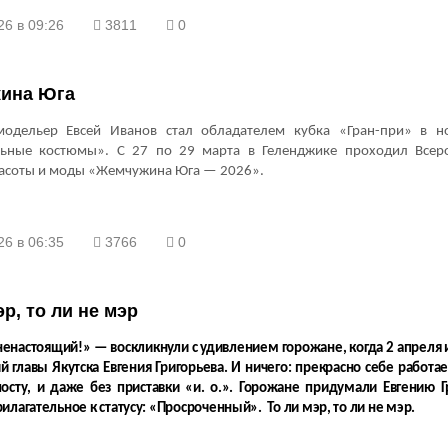
26 в 09:26
3811
0
ина Юга
модельер Евсей Иванов стал обладателем кубка «Гран-при» в н
ьные костюмы». С 27 по 29 марта в Геленджике проходил Всеро
расоты и моды «Жемчужина Юга — 2026».
26 в 06:35
3766
0
эр, то ли не мэр
ненастоящий!» — воскликнули с удивлением горожане, когда 2 апреля 
 главы Якутска Евгения Григорьева. И ничего: прекрасно себе работа
осту, и даже без приставки «и. о.». Горожане придумали Евгению Г
илагательное к статусу: «Просроченный». То ли мэр, то ли не мэр.