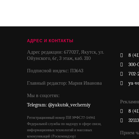
АДРЕС И КОНТАКТЫ
Адрес редакции: 677027, Якутск, ул.
8 (41
Ойунского, 6г, 3 этаж, каб. 310
300-
Подписной индекс: П3643
702-
Главный редактор: Мария Иванова
ya-v
Мы в соцсетях:
Рекламн
Telegram: @yakutsk_vecherniy
8 (41
Регистрационный номер ПИ №ФС77-54941
3211
Федеральной службы по надзору в сфере связи,
информационных технологий и массовых
Прием ч
коммуникаций (Роскомнадзор)