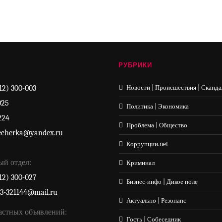
РУБРИКИ
12) 300-003
Новости | Происшествия | Сканда
025
Политика | Экономика
224
Проблема | Общество
echerka@yandex.ru
Коррупции.net
ый отдел:
Криминал
12) 300-027
Бизнес-инфо | Дикое поле
33-321144@mail.ru
Актуально | Резонанс
астных объявлений:
Гость | Собеседник