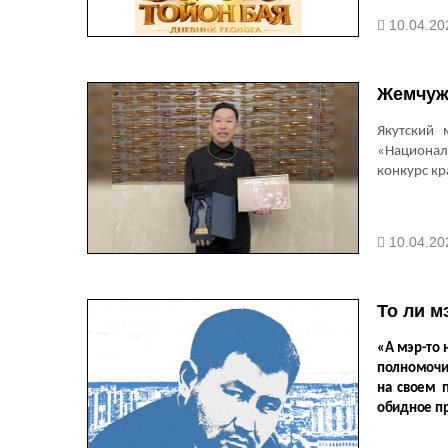
10.04.20
Жемчуж
Якутский 
«Национал
конкурс к
10.04.20
То ли м
«А мэр-то 
полномочий
на своем п
обидное пр