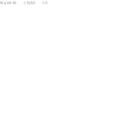
26 в 04:35
3153
0