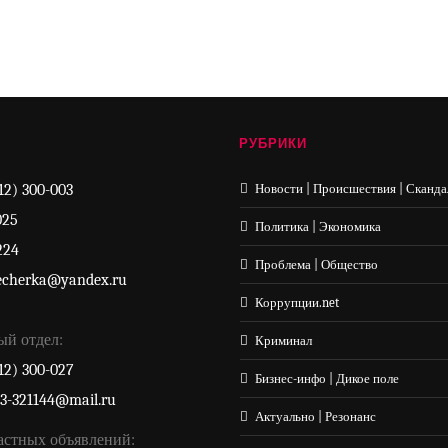
РУБРИКИ
12) 300-003
Новости | Происшествия | Сканда
025
Политика | Экономика
224
Проблема | Общество
echerka@yandex.ru
Коррупции.net
ый отдел:
Криминал
12) 300-027
Бизнес-инфо | Дикое поле
33-321144@mail.ru
Актуально | Резонанс
астных объявлений: