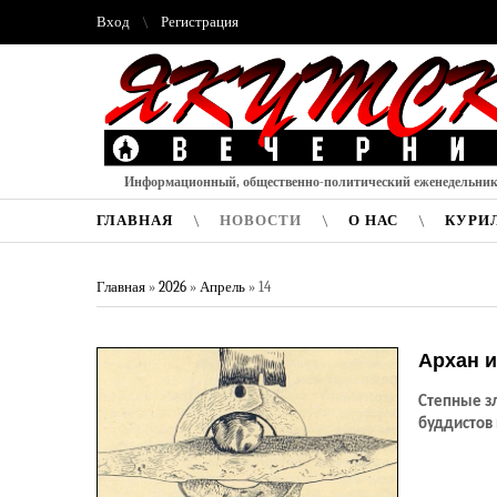
Вход
Регистрация
Информационный, общественно-политический еженедельни
ГЛАВНАЯ
НОВОСТИ
О НАС
КУРИ
Главная
»
2026
»
Апрель
»
14
Архан и
Степные з
буддистов 