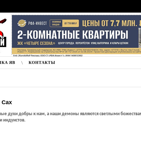
к
ЛКА ЯВ
КОНТАКТЫ
 Сах
лые духи добры к нам, а наши демоны являются светлыми божества
и индуистов.