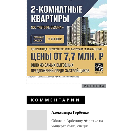
РЕКЛАМА
КОММЕНТАРИИ
Александра Горбенко
Обожаю Арбенину ❤️ раз 25 на
концерта была, специа...