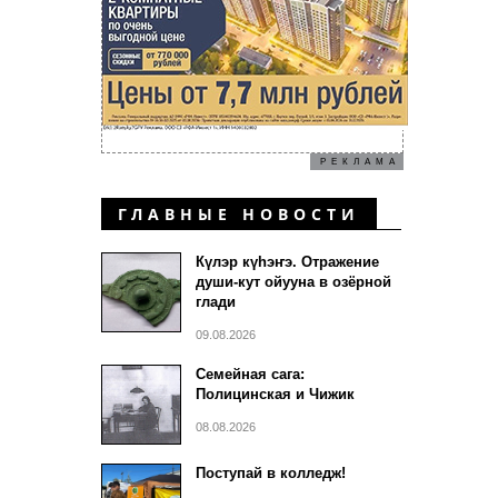
РЕКЛАМА
ГЛАВНЫЕ НОВОСТИ
Күлэр күhэҥэ. Отражение
души-кут ойууна в озёрной
глади
09.08.2026
Семейная сага:
Полицинская и Чижик
08.08.2026
Поступай в колледж!