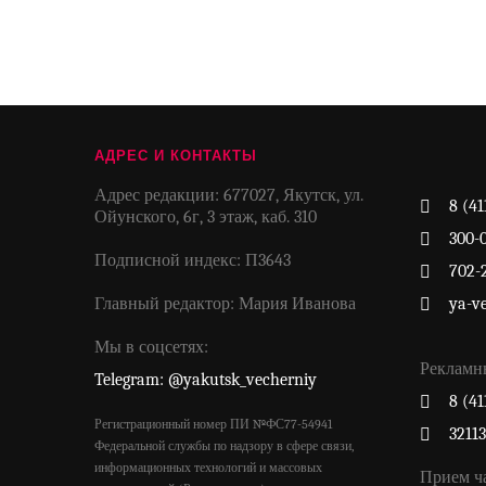
АДРЕС И КОНТАКТЫ
Адрес редакции: 677027, Якутск, ул.
8 (41
Ойунского, 6г, 3 этаж, каб. 310
300-
Подписной индекс: П3643
702-
Главный редактор: Мария Иванова
ya-v
Мы в соцсетях:
Рекламн
Telegram: @yakutsk_vecherniy
8 (41
Регистрационный номер ПИ №ФС77-54941
3211
Федеральной службы по надзору в сфере связи,
информационных технологий и массовых
Прием ч