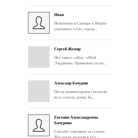
Иван
Нелогично в Сангаре и Нюрбе
указывать (село, город...
Сергей Жомир
Нет такого сайта - «Мой
Эльдикан». Правильно он на...
Алексанр Бачурин
После комментариев статьи во
всех газетах дочку Ба...
Евгения Александровна
Бачурина
Спасибо огромное за статью.
Мы очень надеемся что ...