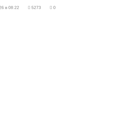
26 в 08:22
5273
0