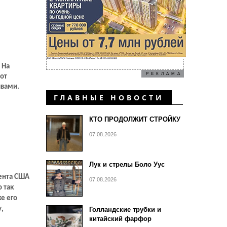
 На
РЕКЛАМА
от
ивами.
ГЛАВНЫЕ НОВОСТИ
КТО ПРОДОЛЖИТ СТРОЙКУ
07.08.2026
Лук и стрелы Боло Уус
дента США
07.08.2026
 так
е его
,
Голландские трубки и
китайский фарфор