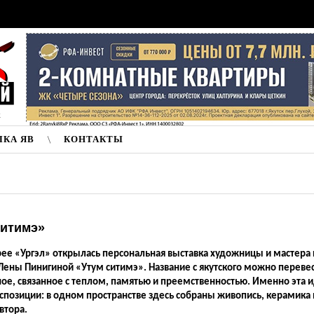
к
ЛКА ЯВ
КОНТАКТЫ
Ситимэ»
рее «Ургэл» открылась персональная выставка художницы и мастера 
ены Пинигиной «Утум ситимэ». Название с якутского можно перевес
ое, связанное с теплом, памятью и преемственностью. Именно эта и
спозиции: в одном пространстве здесь собраны живопись, керамика
втора.