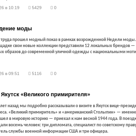
26 в 10:19
5429
0
дение моды
е труда прошел модный показ в рамках возрожденной Недели моды.
щадке свои новые коллекции представили 12 локальных брендов — 
ых образов до современной уличной одежды с национальными мот
26 в 09:51
5116
0
 Якутск «Великого примирителя»
лет назад мы подробно рассказывали о визите в Якутск вице-прези
леса. «Великий примиритель» и «американский Столыпин» — именно
шел в мировую историю — приехал к нам весной 1944 года. В поездк
ли восемь человек: три дипломата, специалист по советскому праву
тель службы военной информации США и три офицера.