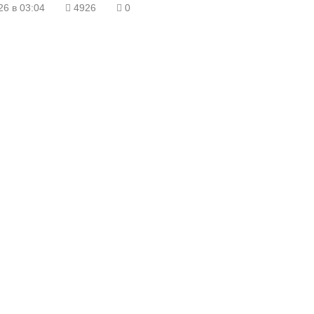
26 в 03:04
4926
0