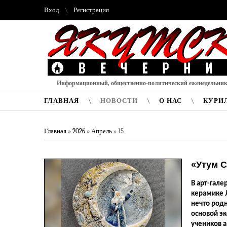
Вход
Регистрация
Информационный, общественно-политический еженедельни
ГЛАВНАЯ
НОВОСТИ
О НАС
КУРИ
Главная
»
2026
»
Апрель
»
15
«Утум 
В арт-гале
керамике Л
нечто родн
основой эк
учеников а