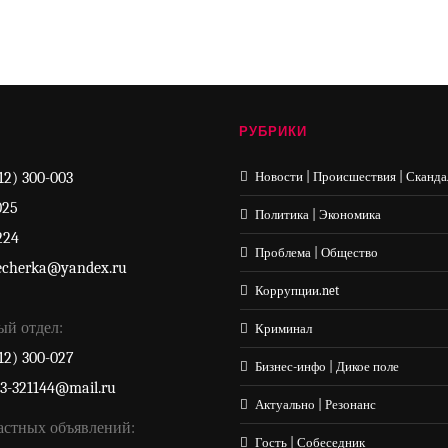
РУБРИКИ
12) 300-003
Новости | Происшествия | Сканда
025
Политика | Экономика
224
Проблема | Общество
echerka@yandex.ru
Коррупции.net
ый отдел:
Криминал
12) 300-027
Бизнес-инфо | Дикое поле
33-321144@mail.ru
Актуально | Резонанс
астных объявлений:
Гость | Собеседник