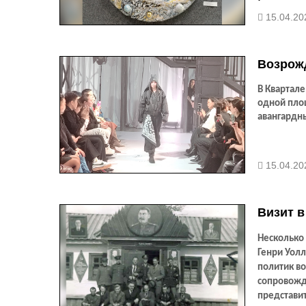
15.04.20
Возрож
В Квартал
одной пло
авангардн
15.04.20
Визит в
Несколько 
Генри Уол
политик во
сопровожда
представи