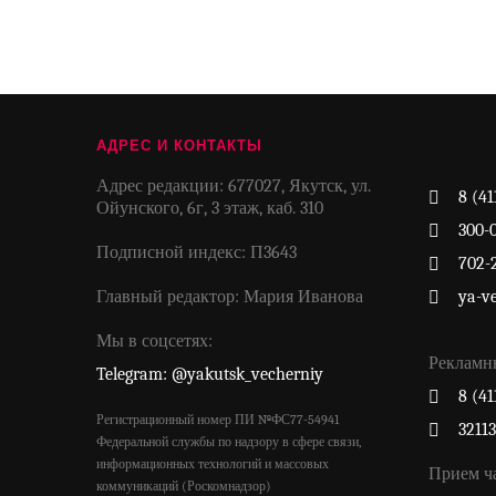
АДРЕС И КОНТАКТЫ
Адрес редакции: 677027, Якутск, ул.
8 (41
Ойунского, 6г, 3 этаж, каб. 310
300-
Подписной индекс: П3643
702-
Главный редактор: Мария Иванова
ya-v
Мы в соцсетях:
Рекламн
Telegram: @yakutsk_vecherniy
8 (41
Регистрационный номер ПИ №ФС77-54941
3211
Федеральной службы по надзору в сфере связи,
информационных технологий и массовых
Прием ч
коммуникаций (Роскомнадзор)