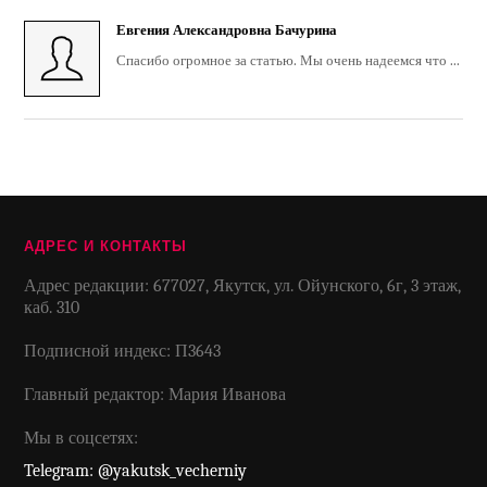
Евгения Александровна Бачурина
Спасибо огромное за статью. Мы очень надеемся что ...
АДРЕС И КОНТАКТЫ
Адрес редакции: 677027, Якутск, ул. Ойунского, 6г, 3 этаж,
каб. 310
Подписной индекс: П3643
Главный редактор: Мария Иванова
Мы в соцсетях:
Telegram: @yakutsk_vecherniy