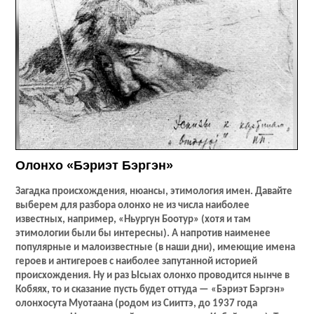
Олонхо «Бэриэт Бэргэн»
Загадка происхождения, нюансы, этимология имен. Давайте
выберем для разбора олонхо не из числа наиболее
известных, например, «Ньургун Боотур» (хотя и там
этимологии были бы интересны). А напротив наименее
популярные и малоизвестные (в наши дни), имеющие имена
героев и антигероев с наиболее запутанной историей
происхождения. Ну и раз Ысыах олонхо проводится нынче в
Кобяях, то и сказание пусть будет оттуда — «Бэриэт Бэргэн»
олонхосута Муотаана (родом из Сииттэ, до 1937 года