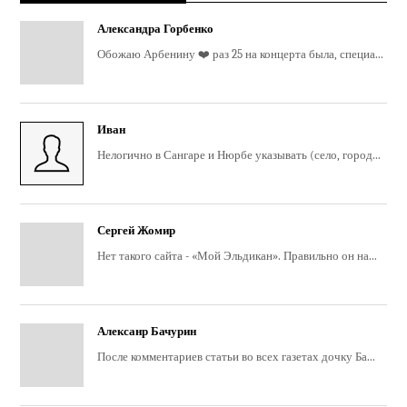
Александра Горбенко
Обожаю Арбенину ❤️ раз 25 на концерта была, специа...
Иван
Нелогично в Сангаре и Нюрбе указывать (село, город...
Сергей Жомир
Нет такого сайта - «Мой Эльдикан». Правильно он на...
Алексанр Бачурин
После комментариев статьи во всех газетах дочку Ба...