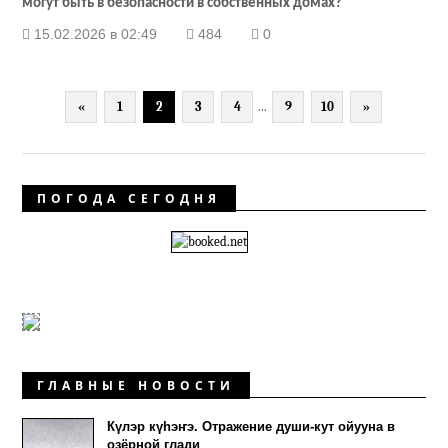
могут быть в безопасности в собственных домах?
15.02.2026 в 02:49
484
0
«
1
2
3
4
...
9
10
»
ПОГОДА СЕГОДНЯ
ГЛАВНЫЕ НОВОСТИ
Күлэр күhэҥэ. Отражение души-кут ойууна в
озёрной глади