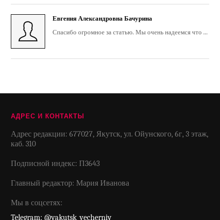
Евгения Александровна Бачурина
Спасибо огромное за статью. Мы очень надеемся что ...
АДРЕС И КОНТАКТЫ
Адрес редакции: 677027, Якутск, ул. Ойунского, 6г, 3 этаж,
каб. 310
Подписной индекс: П3643
Главный редактор: Мария Иванова
Мы в соцсетях:
Telegram: @yakutsk_vecherniy