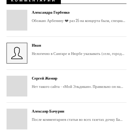
КОММЕНТАРИИ
Александра Горбенко
Обожаю Арбенину ❤️ раз 25 на концерта была, специа...
Иван
Нелогично в Сангаре и Нюрбе указывать (село, город...
Сергей Жомир
Нет такого сайта - «Мой Эльдикан». Правильно он на...
Алексанр Бачурин
После комментариев статьи во всех газетах дочку Ба...