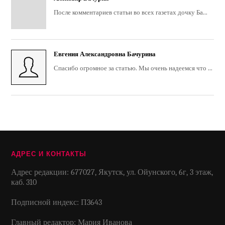
После комментариев статьи во всех газетах дочку Ба...
Евгения Александровна Бачурина
Спасибо огромное за статью. Мы очень надеемся что ...
АДРЕС И КОНТАКТЫ
Адрес редакции: 677027, Якутск, ул. Ойунского, 6г, 3 этаж,
каб. 310
Подписной индекс: П3643
Главный редактор: Мария Иванова