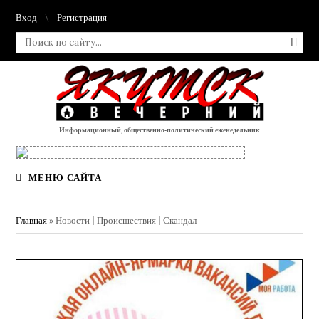
Вход
Регистрация
Информационный, общественно-политический еженедельник
МЕНЮ САЙТА
Главная
»
Новости | Происшествия | Скандал