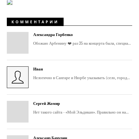
КОММЕНТАРИИ
Александра Горбенко
Обожаю Арбенину ❤️ раз 25 на концерта была, специа...
Иван
Нелогично в Сангаре и Нюрбе указывать (село, город...
Сергей Жомир
Нет такого сайта - «Мой Эльдикан». Правильно он на...
Алексанр Бачурин