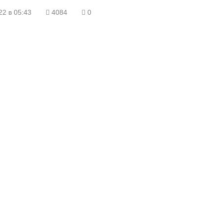
22 в 05:43
4084
0