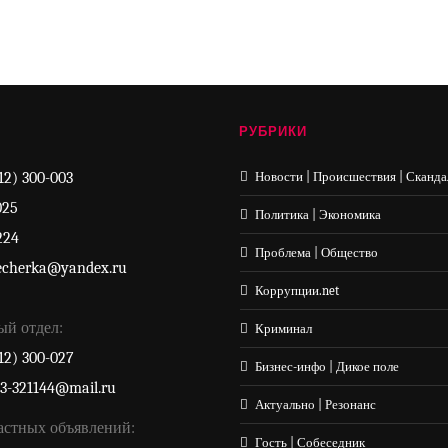
РУБРИКИ
12) 300-003
Новости | Происшествия | Сканда
025
Политика | Экономика
224
Проблема | Общество
echerka@yandex.ru
Коррупции.net
ый отдел:
Криминал
12) 300-027
Бизнес-инфо | Дикое поле
33-321144@mail.ru
Актуально | Резонанс
астных объявлений:
Гость | Собеседник