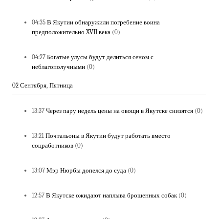
04:35
В Якутии обнаружили погребение воина
предположительно XVII века
(0)
04:27
Богатые улусы будут делиться сеном с
неблагополучными
(0)
02 Сентября, Пятница
13:37
Через пару недель цены на овощи в Якутске снизятся
(0)
13:21
Почтальоны в Якутии будут работать вместо
соцработников
(0)
13:07
Мэр Нюрбы допелся до суда
(0)
12:57
В Якутске ожидают наплыва брошенных собак
(0)