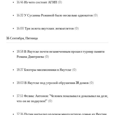
16:46
Из чего состоит АГИП
(0)
16:32
У Сусанны Рожиной было несколько адвокатов
(0)
16:00
Три золота якутских легкоатлетов
(0)
16 Сентября, Пятница
18:58
В Якутске почти незамеченным прошел турнир памяти
Романа Дмитриева
(0)
18:37
Блогеры-миллионники в Якутске
(0)
18:03
В Якутске под угрозой обрушения 38 домов
(0)
17:51
Феликс Антонов: "Человек показывал и доказывал на деле,
что он не подкупен!"
(0)
17:36
Путин наградил орденом многодетную семью из Якутии