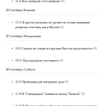
16:16
Кого выбрали, того выбрали
(0)
13 Сентября, Вторник
05:31
В других регионах не уделяется столько внимания
развитию генетики, как в Якутии
(0)
12 Сентября, Понедельник
08:50
Запись на секции и в кружки Якутска продолжается
(0)
08:27
Под надзором участкового
(0)
10 Сентября, Суббота
16:01
Проводник для заблудших душ
(0)
15:38
В "Смешариках" появился эпизод "Балаган"
(0)
15:02
В Якутске любят изображать стерхов, но часто рисуют