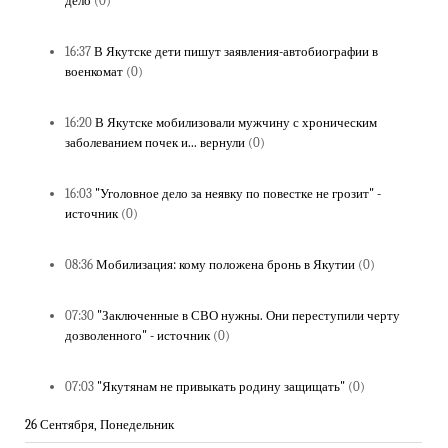
дело
(0)
16:37
В Якутске дети пишут заявления-автобиографии в
военкомат
(0)
16:20
В Якутске мобилизовали мужчину с хроническим
заболеванием почек и... вернули
(0)
16:03
"Уголовное дело за неявку по повестке не грозит" -
источник
(0)
08:36
Мобилизация: кому положена бронь в Якутии
(0)
07:30
"Заключенные в СВО нужны. Они переступили черту
дозволенного" - источник
(0)
07:03
"Якутянам не привыкать родину защищать"
(0)
26 Сентября, Понедельник