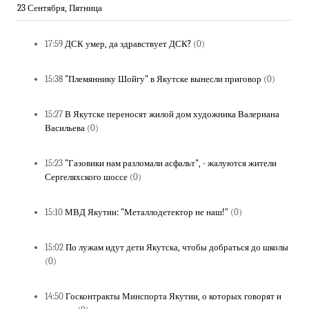
23 Сентября, Пятница
17:59
ДСК умер, да здравствует ДСК?
(0)
15:38
"Племяннику Шойгу" в Якутске вынесли приговор
(0)
15:27
В Якутске переносят жилой дом художника Валериана
Васильева
(0)
15:23
"Газовики нам разломали асфальт", - жалуются жители
Сергеляхского шоссе
(0)
15:10
МВД Якутии: "Металлодетектор не наш!"
(0)
15:02
По лужам идут дети Якутска, чтобы добраться до школы
(0)
14:50
Госконтракты Минспорта Якутии, о которых говорят и