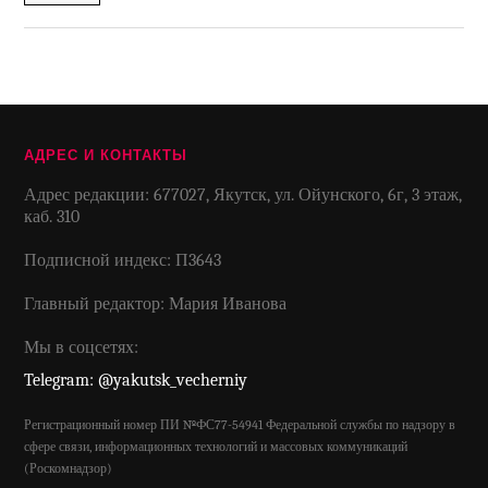
АДРЕС И КОНТАКТЫ
Адрес редакции: 677027, Якутск, ул. Ойунского, 6г, 3 этаж,
каб. 310
Подписной индекс: П3643
Главный редактор: Мария Иванова
Мы в соцсетях:
Telegram: @yakutsk_vecherniy
Регистрационный номер ПИ №ФС77-54941 Федеральной службы по надзору в
сфере связи, информационных технологий и массовых коммуникаций
(Роскомнадзор)