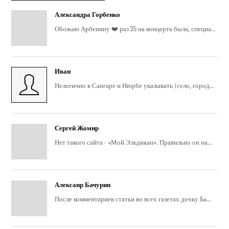
Александра Горбенко
Обожаю Арбенину ❤️ раз 25 на концерта была, специа...
Иван
Нелогично в Сангаре и Нюрбе указывать (село, город...
Сергей Жомир
Нет такого сайта - «Мой Эльдикан». Правильно он на...
Алексанр Бачурин
После комментариев статьи во всех газетах дочку Ба...