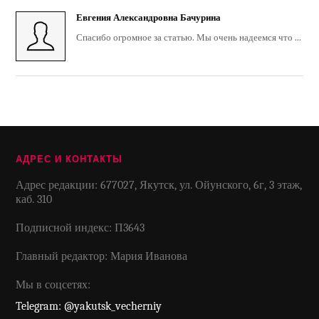
Евгения Александровна Бачурина
Спасибо огромное за статью. Мы очень надеемся что ...
АДРЕС И КОНТАКТЫ
Адрес редакции: 677027, Якутск, ул. Ойунского, 6г, 3 этаж,
каб. 310
Подписной индекс: П3643
Главный редактор: Мария Иванова
Мы в соцсетях:
Telegram: @yakutsk_vecherniy