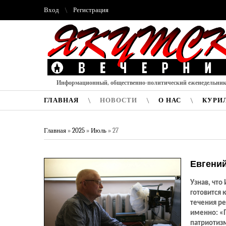
Вход
Регистрация
Информационный, общественно-политический еженедельни
ГЛАВНАЯ
НОВОСТИ
О НАС
КУРИ
Главная
»
2025
»
Июль
»
27
Евгений
Узнав, что
готовится
течения ре
именно: «
патриотизм