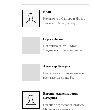
Иван
Нелогично в Сангаре и Нюрбе
указывать (село, город...
Сергей Жомир
Нет такого сайта - «Мой
Эльдикан». Правильно он на...
Алексанр Бачурин
После комментариев статьи во
всех газетах дочку Ба...
Евгения Александровна
Бачурина
Спасибо огромное за статью.
Мы очень надеемся что ...