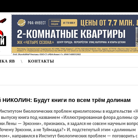
к
ЛКА ЯВ
КОНТАКТЫ
 НИКОЛИН: Будут книги по всем трём долинам
 Институтом биологических проблем криолитозоны в издательстве «
 к выпуску книга под названием «Иллюстрированная флора долины с
ки Лены — Эркээни», признаюсь, я задался не совсем научным вопр
Почему Эркээни, а не Туймаада?» И, подстегнутый этим «долинным
ом», направился в Институт биологических проблем — поговорить с