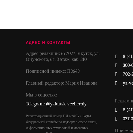
АДРЕС И КОНТАКТЫ
Адрес редакции: 677027, Якутск, ул.
8 (41
Ойунского, 6г, 3 этаж, каб. 310
300-
Подписной индекс: П3643
702-
Главный редактор: Мария Иванова
ya-v
Мы в соцсетях:
Рекламн
Telegram: @yakutsk_vecherniy
8 (41
Регистрационный номер ПИ №ФС77-54941
3211
Федеральной службы по надзору в сфере связи,
информационных технологий и массовых
Прием ч