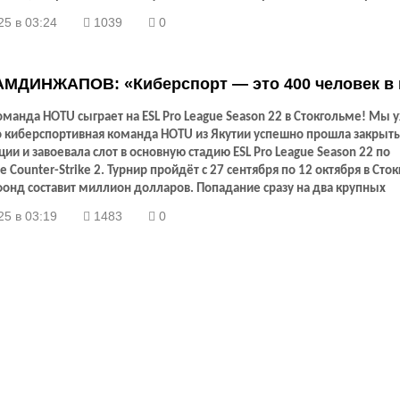
биологических наук Евгением Николиным, ответственным редактор
25 в 03:24
1039
0
я книги.
АМДИНЖАПОВ: «Киберспорт — это 400 человек в
команда
HOTU
сыграет на
ESL
Pro
League
Season
22 в Стокгольме! Мы 
то киберспортивная команда
HOTU
из Якутии успешно прошла закрыт
ии и завоевала слот в основную стадию
ESL
Pro
League
Season
22 по
не
Counter
-
Strike
2. Турнир пройдёт с 27 сентября по 12 октября в Сток
онд составит миллион долларов. Попадание сразу на два крупных
дных чемпионата в 2025 году — серьёзное достижение как для ко
25 в 03:19
1483
0
 всей киберспортивной сцены Якутии. Игроки продемонстрировали с
ю игру в квалификациях, обыграв сильнейшие коллективы Азиатско-
кого региона.
ESL
Pro
League
Season
22 — один из самых престижных
по
CS
2, и участие в нём станет важным этапом в развитии
HOTU
как к
дного уровня.