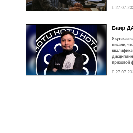
доктором 
27.07.20
готовящейс
Баир Д
Якутская 
писали, ч
квалификац
дисципли
призовой ф
междунаро
27.07.20
так и для
и уверенну
Тихоокеанс
турниров 
междунаро