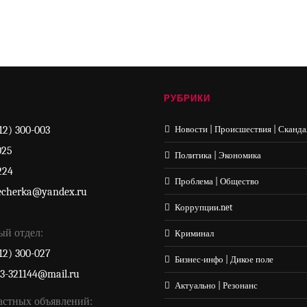
РУБРИКИ
12) 300-003
Новости | Происшествия | Сканда
025
Политика | Экономика
224
Проблема | Общество
echerka@yandex.ru
Коррупции.net
ый отдел:
Криминал
12) 300-027
Бизнес-инфо | Дикое поле
33-321144@mail.ru
Актуально | Резонанс
астных объявлений: