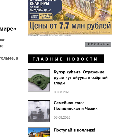
ом
 мире»
уже
РЕКЛАМА
ые
ГЛАВНЫЕ НОВОСТИ
гольме, а
манды,
Күлэр күhэҥэ. Отражение
табильную
души-кут ойууна в озёрной
глади
09.08.2026
оманды
Семейная сага:
Полицинская и Чижик
08.08.2026
Поступай в колледж!