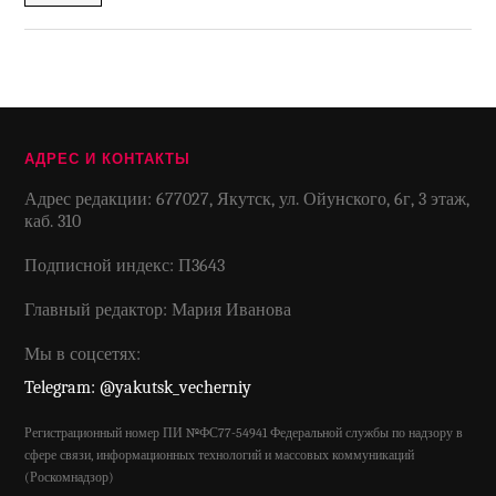
АДРЕС И КОНТАКТЫ
Адрес редакции: 677027, Якутск, ул. Ойунского, 6г, 3 этаж,
каб. 310
Подписной индекс: П3643
Главный редактор: Мария Иванова
Мы в соцсетях:
Telegram: @yakutsk_vecherniy
Регистрационный номер ПИ №ФС77-54941 Федеральной службы по надзору в
сфере связи, информационных технологий и массовых коммуникаций
(Роскомнадзор)