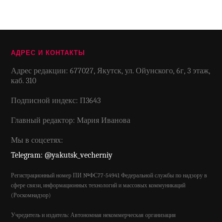
АДРЕС И КОНТАКТЫ
Адрес редакции: 677027, Якутск, ул. Ойунского, 6г, 3 этаж,
каб. 310
Подписной индекс: П3643
Главный редактор: Мария Иванова
Мы в соцсетях:
Telegram: @yakutsk_vecherniy
Регистрационный номер ПИ №ФС77-54941 Федеральной службы по надзору в
сфере связи, информационных технологий и массовых коммуникаций
(Роскомнадзор)
Учредитель и издатель: Автономная некоммерческая организация