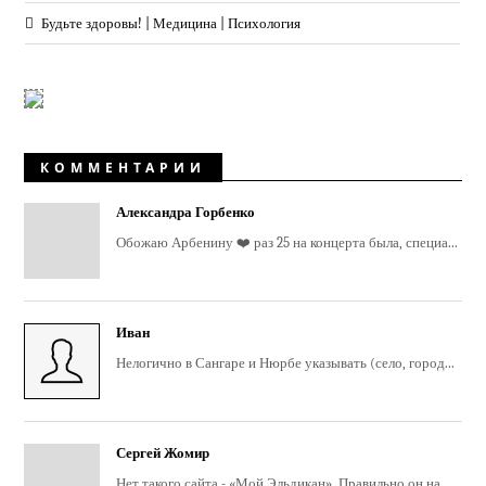
Будьте здоровы! | Медицина | Психология
КОММЕНТАРИИ
Александра Горбенко
Обожаю Арбенину ❤️ раз 25 на концерта была, специа...
Иван
Нелогично в Сангаре и Нюрбе указывать (село, город...
Сергей Жомир
Нет такого сайта - «Мой Эльдикан». Правильно он на...