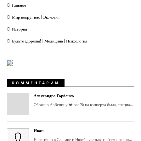
Главное
Мир вокруг нас | Экология
История
Будьте здоровы! | Медицина | Психология
КОММЕНТАРИИ
Александра Горбенко
Обожаю Арбенину ❤️ раз 25 на концерта была, специа...
Иван
Нелогично в Сангаре и Нюрбе указывать (село, город...