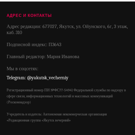
АДРЕС И КОНТАКТЫ
Адрес редакции: 677027, Якутск, ул. Ойунского, 6г, 3 этаж,
каб. 310
Подписной индекс: П3643
Главный редактор: Мария Иванова
Мы в соцсетях:
Telegram: @yakutsk_vecherniy
Регистрационный номер ПИ №ФС77-54941 Федеральной службы по надзору в
сфере связи, информационных технологий и массовых коммуникаций
(Роскомнадзор)
Учредитель и издатель: Автономная некоммерческая организация
«Редакционная группа «Якутск вечерний»