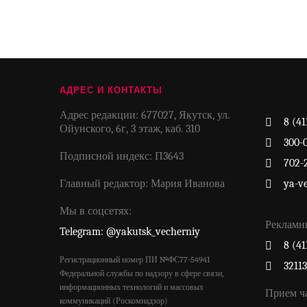
АДРЕС И КОНТАКТЫ
Адрес редакции: 677027, Якутск, ул.
8 (41
Ойунского, 6г, 3 этаж, каб. 310
300-
Подписной индекс: П3643
702-
Главный редактор: Мария Иванова
ya-v
Мы в соцсетях:
Рекламн
Telegram: @yakutsk_vecherniy
8 (41
Регистрационный номер ПИ №ФС77-54941
3211
Федеральной службы по надзору в сфере связи,
информационных технологий и массовых
Прием ч
коммуникаций (Роскомнадзор)