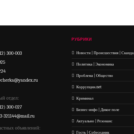
РУБРИКИ
12) 300-003
Новости | Происшествия | Сканда
025
Политика | Экономика
224
Проблема | Общество
echerka@yandex.ru
Коррупции.net
ый отдел:
Криминал
12) 300-027
Бизнес-инфо | Дикое поле
33-321144@mail.ru
Актуально | Резонанс
астных объявлений:
Гость | Собеседник