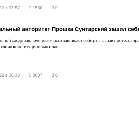
22 в 07:57
1530
0
альный авторитет Прошка Сунтарский зашил себ
ьной среде заключенные часто зашивают себе рты в знак протеста пр
 своих конституционных прав
22 в 06:38
8637
0