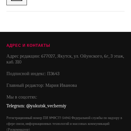
АДРЕС И КОНТАКТЫ
Адрес редакции: 677027, Якутск, ул. Ойунского, 6г, 3 этаж,
каб. 310
Подписной индекс: П3643
Главный редактор: Мария Иванова
Мы в соцсетях:
Telegram: @yakutsk_vecherniy
Регистрационный номер ПИ №ФС77-54941 Федеральной службы по надзору в
сфере связи, информационных технологий и массовых коммуникаций
(Роскомнадзор)