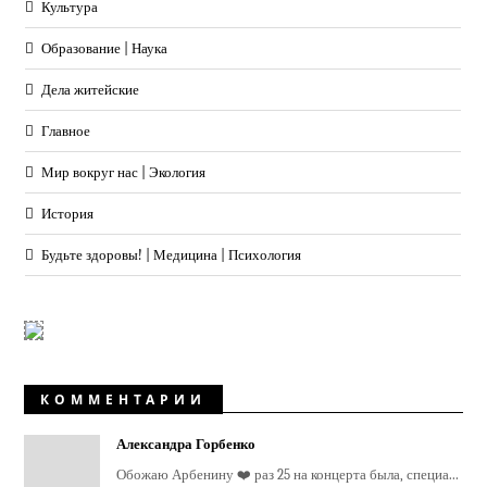
Культура
Образование | Наука
Дела житейские
Главное
Мир вокруг нас | Экология
История
Будьте здоровы! | Медицина | Психология
КОММЕНТАРИИ
Александра Горбенко
Обожаю Арбенину ❤️ раз 25 на концерта была, специа...