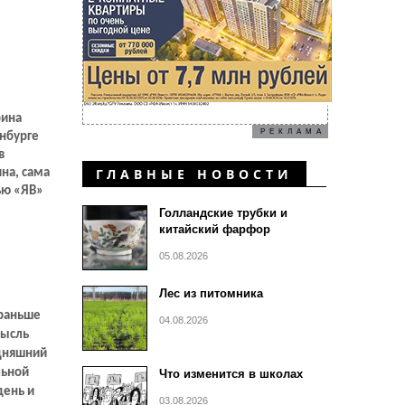
рина
РЕКЛАМА
инбурге
в
ГЛАВНЫЕ НОВОСТИ
на, сама
ью «ЯВ»
Голландские трубки и
китайский фарфор
05.08.2026
Лес из питомника
 раньше
04.08.2026
мысль
одняшний
льной
Что изменится в школах
день и
03.08.2026