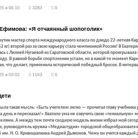
25 в 06:10
3283
0
 Ефимова: «Я отчаянный шопоголик»
кутии мастер спорта международного класса по дзюдо 22-летняя Ка
2 кг) второй раз за свою карьеру стала чемпионкой России! В Екатер
ась с Лилией Нугаевой из Саратовской области, которой проигрывала 
ду. В равной борьбе спортсменки устали, но в какой-то момент Кари
ая, что делает, применила исторический победный бросок. В интерв
сказал об этом моменте.
25 в 03:02
1163
0
дети
была такая мысль: «Быть учителем легко — прочитал главу учебника
а день и пересказал!» Хватило ума не озвучить свою «гениальную» 
телями. А между тем почти сходную модель жизни избрал мой сег
к, руководитель кружка «Медиастудия» городской общеобразовате
 им. Н. О. Кривошапкина Андрей Дьяконов. Чему он учится каждый 