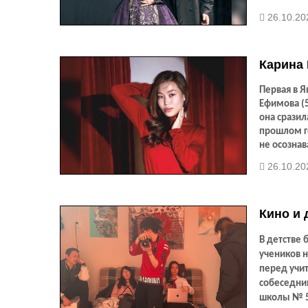
26.10.20
Карина
Первая в Я
Ефимова (5
она сразил
прошлом го
не осознав
Карина рас
26.10.20
Кино и 
В детстве 
учеников н
перед учи
собеседни
школы № 5