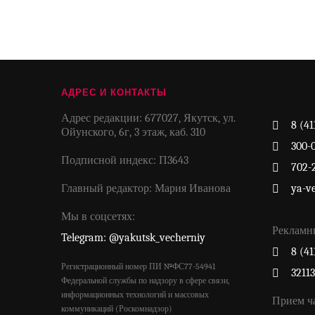
АДРЕС И КОНТАКТЫ
Адрес редакции: 677027, Якутск, ул.
8 (41
Ойунского, 6г, 3 этаж, каб. 310
300-
Подписной индекс: П3643
702-
Главный редактор: Мария Иванова
ya-v
Мы в соцсетях:
Рекламн
Telegram: @yakutsk_vecherniy
8 (41
Регистрационный номер ПИ №ФС77-54941
3211
Федеральной службы по надзору в сфере связи,
информационных технологий и массовых
Прием ч
коммуникаций (Роскомнадзор)