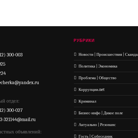
РУБРИКИ
12) 300-003
Новости | Происшествия | Сканда
025
Политика | Экономика
224
Проблема | Общество
echerka@yandex.ru
Коррупции.net
ый отдел:
Криминал
12) 300-027
Бизнес-инфо | Дикое поле
33-321144@mail.ru
Актуально | Резонанс
астных объявлений:
Гость | Собеседник