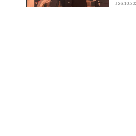
чему учит 
26.10.20