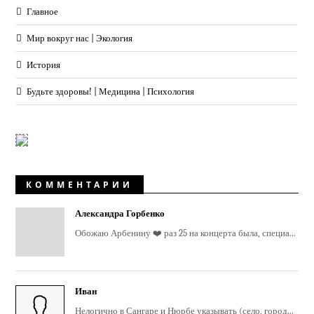
Главное
Мир вокруг нас | Экология
История
Будьте здоровы! | Медицина | Психология
КОММЕНТАРИИ
Александра Горбенко
Обожаю Арбенину ❤️ раз 25 на концерта была, специа...
Иван
Нелогично в Сангаре и Нюрбе указывать (село, город...