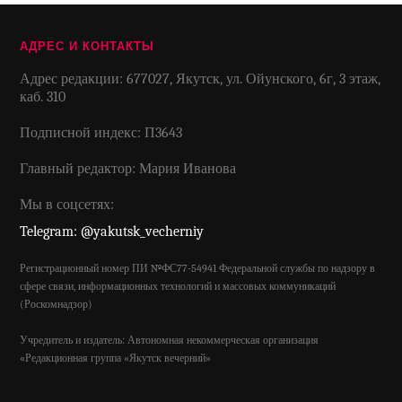
АДРЕС И КОНТАКТЫ
Адрес редакции: 677027, Якутск, ул. Ойунского, 6г, 3 этаж,
каб. 310
Подписной индекс: П3643
Главный редактор: Мария Иванова
Мы в соцсетях:
Telegram: @yakutsk_vecherniy
Регистрационный номер ПИ №ФС77-54941 Федеральной службы по надзору в
сфере связи, информационных технологий и массовых коммуникаций
(Роскомнадзор)
Учредитель и издатель: Автономная некоммерческая организация
«Редакционная группа «Якутск вечерний»