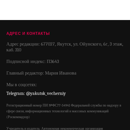
АДРЕС И КОНТАКТЫ
Адрес редакции: 677027, Якутск, ул. Ойунского, 6г, 3 этаж,
каб. 310
Подписной индекс: П3643
Главный редактор: Мария Иванова
Мы в соцсетях:
Telegram: @yakutsk_vecherniy
Регистрационный номер ПИ №ФС77-54941 Федеральной службы по надзору в
сфере связи, информационных технологий и массовых коммуникаций
(Роскомнадзор)
Учредитель и издатель: Автономная некоммерческая организация