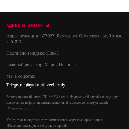
АДРЕС И КОНТАКТЫ
Адрес редакции: 677027, Якутск, ул. Ойунского, 6г, 3 этаж,
каб. 310
Подписной индекс: П3643
Главный редактор: Мария Иванова
Мы в соцсетях:
Telegram: @yakutsk_vecherniy
Регистрационный номер ПИ №ФС77-54941 Федеральной службы по надзору в
сфере связи, информационных технологий и массовых коммуникаций
(Роскомнадзор)
Учредитель и издатель: Автономная некоммерческая организация
«Редакционная группа «Якутск вечерний»