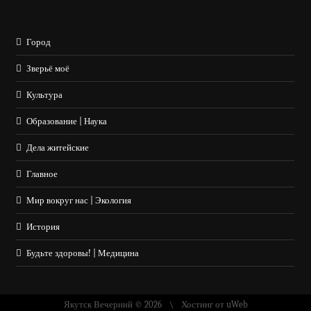
Город
Зверьё моё
Культура
Образование | Наука
Дела житейские
Главное
Мир вокруг нас | Экология
История
Будьте здоровы! | Медицина
Якутск Вечерний © 2026
Хостинг от
uWeb