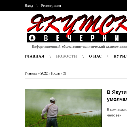
Вход
Регистрация
Информационный, общественно-политический еженедельни
ГЛАВНАЯ
НОВОСТИ
О НАС
КУРИ
Главная
»
2022
»
Июль
»
21
В Якути
умолча
В семикило
человек