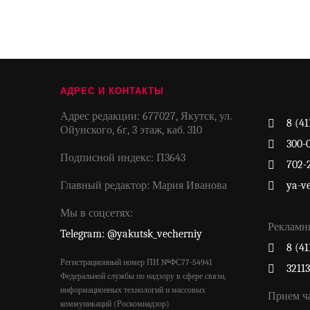
АДРЕС И КОНТАКТЫ
Адрес редакции: 677027, Якутск, ул.
8 (41
Ойунского, 6г, 3 этаж, каб. 310
300-
Подписной индекс: П3643
702-
Главный редактор: Мария Иванова
ya-v
Мы в соцсетях:
Рекламн
Telegram: @yakutsk_vecherniy
8 (41
Регистрационный номер ПИ №ФС77-54941
3211
Федеральной службы по надзору в сфере связи,
информационных технологий и массовых
Прием ч
коммуникаций (Роскомнадзор)