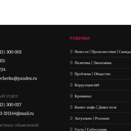
РУБРИКИ
12) 300-003
Новости | Происшествия | Сканда
025
Политика | Экономика
224
Проблема | Общество
echerka@yandex.ru
Коррупции.net
ый отдел:
Криминал
12) 300-027
Бизнес-инфо | Дикое поле
33-321144@mail.ru
Актуально | Резонанс
астных объявлений:
Гость | Собеседник