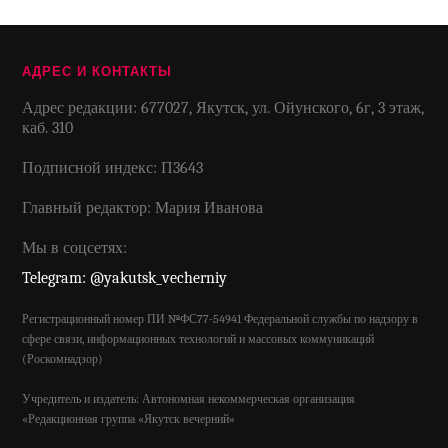
АДРЕС И КОНТАКТЫ
Адрес редакции: 677027, Якутск, ул. Ойунского, 6г, 3 этаж,
каб. 310
Подписной индекс: П3643
Главный редактор: Мария Иванова
Мы в соцсетях:
Telegram: @yakutsk_vecherniy
Регистрационный номер ПИ №ФС77-54941 Федеральной службы по надзору в
сфере связи, информационных технологий и массовых коммуникаций
(Роскомнадзор)
Учредитель и издатель: Автономная некоммерческая организация
«Редакционная группа «Якутск вечерний»