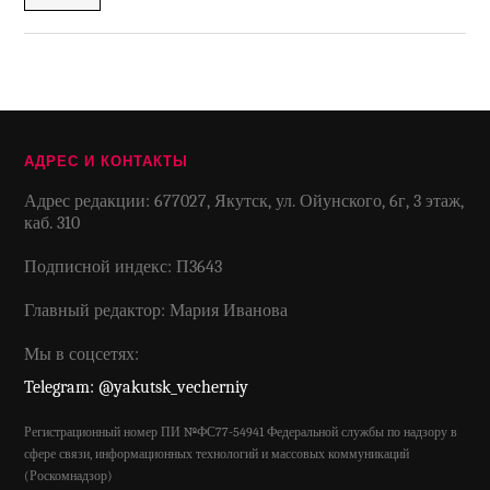
АДРЕС И КОНТАКТЫ
Адрес редакции: 677027, Якутск, ул. Ойунского, 6г, 3 этаж,
каб. 310
Подписной индекс: П3643
Главный редактор: Мария Иванова
Мы в соцсетях:
Telegram: @yakutsk_vecherniy
Регистрационный номер ПИ №ФС77-54941 Федеральной службы по надзору в
сфере связи, информационных технологий и массовых коммуникаций
(Роскомнадзор)