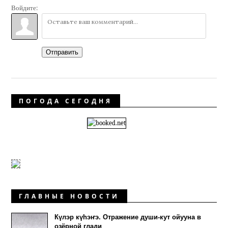
Войдите:
Отправить
ПОГОДА СЕГОДНЯ
ГЛАВНЫЕ НОВОСТИ
Күлэр күhэҥэ. Отражение души-кут ойууна в
озёрной глади