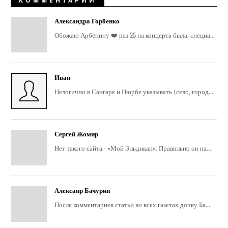
КОММЕНТАРИИ
Александра Горбенко
Обожаю Арбенину ❤️ раз 25 на концерта была, специа...
Иван
Нелогично в Сангаре и Нюрбе указывать (село, город...
Сергей Жомир
Нет такого сайта - «Мой Эльдикан». Правильно он на...
Алексанр Бачурин
После комментариев статьи во всех газетах дочку Ба...