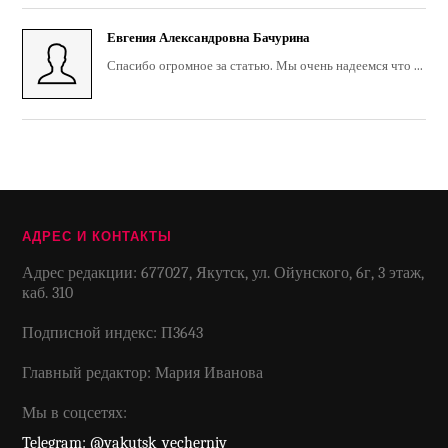
Евгения Александровна Бачурина
Спасибо огромное за статью. Мы очень надеемся что ...
АДРЕС И КОНТАКТЫ
Адрес редакции: 677027, Якутск, ул. Ойунского, 6г, 3 этаж,
каб. 310
Подписной индекс: П3643
Главный редактор: Мария Иванова
Мы в соцсетях:
Telegram: @yakutsk_vecherniy